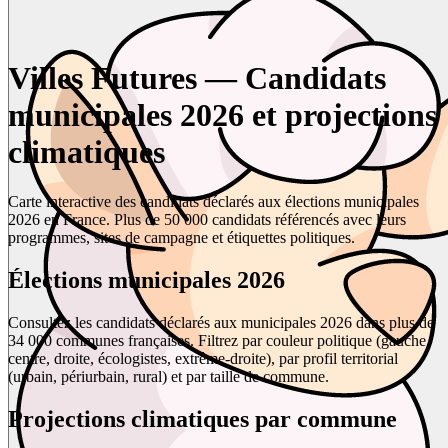
Villes Futures — Candidats
municipales 2026 et projections
climatiques
Carte interactive des candidats déclarés aux élections municipales
2026 en France. Plus de 50 000 candidats référencés avec leurs
programmes, sites de campagne et étiquettes politiques.
Élections municipales 2026
Consultez les candidats déclarés aux municipales 2026 dans plus de
34 000 communes françaises. Filtrez par couleur politique (gauche,
centre, droite, écologistes, extrême-droite), par profil territorial
(urbain, périurbain, rural) et par taille de commune.
Projections climatiques par commune