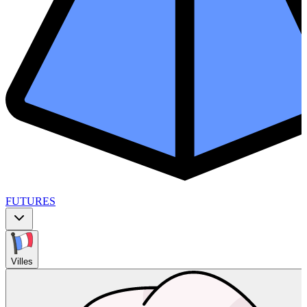
FUTURES
Villes