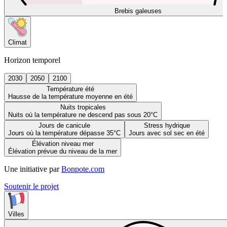
Brebis galeuses
Climat
Horizon temporel
2030
2050
2100
Température été
Hausse de la température moyenne en été
Nuits tropicales
Nuits où la température ne descend pas sous 20°C
Jours de canicule
Stress hydrique
Jours où la température dépasse 35°C
Jours avec sol sec en été
Élévation niveau mer
Élévation prévue du niveau de la mer
Une initiative par
Bonpote.com
Soutenir le projet
Villes