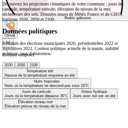
Découvrez les projections climatiques de votre commune : jours de
canicule, température estivale, élévation du niveau de la mer,
sécheresses des sols. Données issues de Météo France et du GIEC,
Brebis galeuses
horizons 2030, 2050 et 2100.
Données politiques
Climat
Résultats des élections municipales 2020, présidentielles 2022 et
législatives 2022. Couleur politique actuelle de la mairie, stabilité
politique, taux d'abstention.
Horizon temporel
2030
2050
2100
Température été
Hausse de la température moyenne en été
Nuits tropicales
Nuits où la température ne descend pas sous 20°C
Jours de canicule
Stress hydrique
Jours où la température dépasse 35°C
Jours avec sol sec en été
Élévation niveau mer
Élévation prévue du niveau de la mer