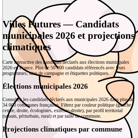
Villes Futures — Candidats
municipales 2026 et projections
climatiques
Carte interactive des candidats déclarés aux élections municipales
2026 en France. Plus de 50 000 candidats référencés avec leurs
programmes, sites de campagne et étiquettes politiques.
Élections municipales 2026
Consultez les candidats déclarés aux municipales 2026 dans plus de
34 000 communes françaises. Filtrez par couleur politique (gauche,
centre, droite, écologistes, extrême-droite), par profil territorial
(urbain, périurbain, rural) et par taille de commune.
Projections climatiques par commune