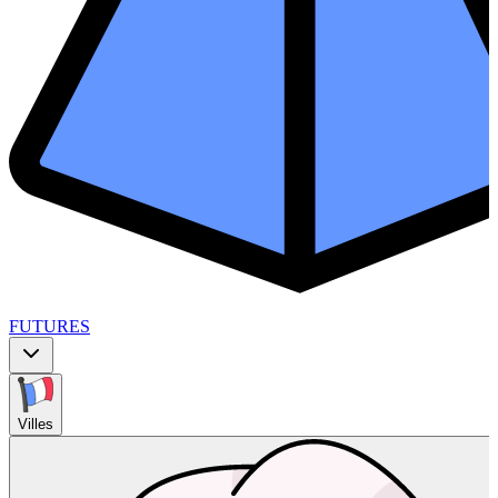
FUTURES
Villes