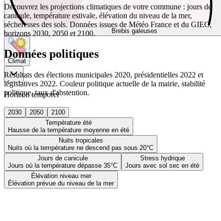
Découvrez les projections climatiques de votre commune : jours de
canicule, température estivale, élévation du niveau de la mer,
sécheresses des sols. Données issues de Météo France et du GIEC,
Brebis galeuses
horizons 2030, 2050 et 2100.
Données politiques
Climat
Résultats des élections municipales 2020, présidentielles 2022 et
législatives 2022. Couleur politique actuelle de la mairie, stabilité
politique, taux d'abstention.
Horizon temporel
2030
2050
2100
Température été
Hausse de la température moyenne en été
Nuits tropicales
Nuits où la température ne descend pas sous 20°C
Jours de canicule
Stress hydrique
Jours où la température dépasse 35°C
Jours avec sol sec en été
Élévation niveau mer
Élévation prévue du niveau de la mer