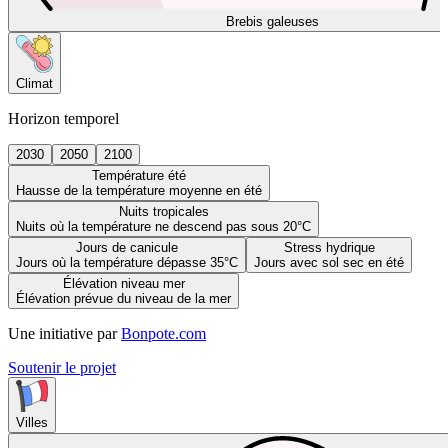
Brebis galeuses
Climat
Horizon temporel
2030
2050
2100
Température été
Hausse de la température moyenne en été
Nuits tropicales
Nuits où la température ne descend pas sous 20°C
Jours de canicule
Stress hydrique
Jours où la température dépasse 35°C
Jours avec sol sec en été
Élévation niveau mer
Élévation prévue du niveau de la mer
Une initiative par
Bonpote.com
Soutenir le projet
Villes