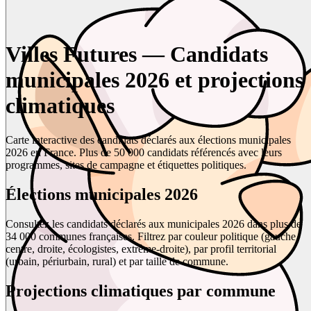
Villes Futures — Candidats
municipales 2026 et projections
climatiques
Carte interactive des candidats déclarés aux élections municipales
2026 en France. Plus de 50 000 candidats référencés avec leurs
programmes, sites de campagne et étiquettes politiques.
Élections municipales 2026
Consultez les candidats déclarés aux municipales 2026 dans plus de
34 000 communes françaises. Filtrez par couleur politique (gauche,
centre, droite, écologistes, extrême-droite), par profil territorial
(urbain, périurbain, rural) et par taille de commune.
Projections climatiques par commune