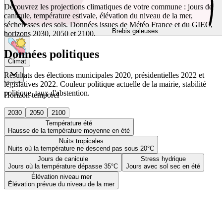
Découvrez les projections climatiques de votre commune : jours de
canicule, température estivale, élévation du niveau de la mer,
sécheresses des sols. Données issues de Météo France et du GIEC,
Brebis galeuses
horizons 2030, 2050 et 2100.
Données politiques
Climat
Résultats des élections municipales 2020, présidentielles 2022 et
législatives 2022. Couleur politique actuelle de la mairie, stabilité
politique, taux d'abstention.
Horizon temporel
2030
2050
2100
Température été
Hausse de la température moyenne en été
Nuits tropicales
Nuits où la température ne descend pas sous 20°C
Jours de canicule
Stress hydrique
Jours où la température dépasse 35°C
Jours avec sol sec en été
Élévation niveau mer
Élévation prévue du niveau de la mer