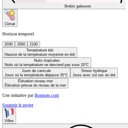
Brebis galeuses
Climat
Horizon temporel
2030
2050
2100
Température été
Hausse de la température moyenne en été
Nuits tropicales
Nuits où la température ne descend pas sous 20°C
Jours de canicule
Stress hydrique
Jours où la température dépasse 35°C
Jours avec sol sec en été
Élévation niveau mer
Élévation prévue du niveau de la mer
Une initiative par
Bonpote.com
Soutenir le projet
Villes