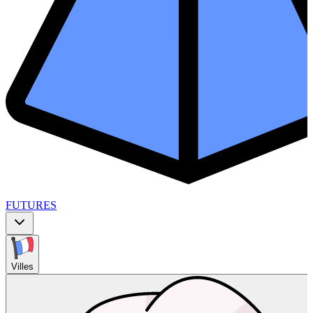
FUTURES
Villes