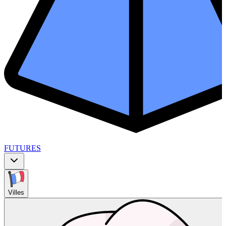
FUTURES
Villes