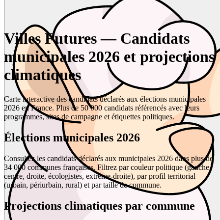
Villes Futures — Candidats
municipales 2026 et projections
climatiques
Carte interactive des candidats déclarés aux élections municipales
2026 en France. Plus de 50 000 candidats référencés avec leurs
programmes, sites de campagne et étiquettes politiques.
Élections municipales 2026
Consultez les candidats déclarés aux municipales 2026 dans plus de
34 000 communes françaises. Filtrez par couleur politique (gauche,
centre, droite, écologistes, extrême-droite), par profil territorial
(urbain, périurbain, rural) et par taille de commune.
Projections climatiques par commune