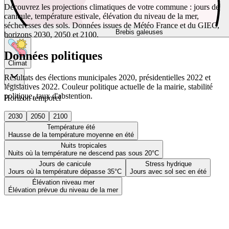
Découvrez les projections climatiques de votre commune : jours de
canicule, température estivale, élévation du niveau de la mer,
sécheresses des sols. Données issues de Météo France et du GIEC,
Brebis galeuses
horizons 2030, 2050 et 2100.
Données politiques
Climat
Résultats des élections municipales 2020, présidentielles 2022 et
législatives 2022. Couleur politique actuelle de la mairie, stabilité
politique, taux d'abstention.
Horizon temporel
2030
2050
2100
Température été
Hausse de la température moyenne en été
Nuits tropicales
Nuits où la température ne descend pas sous 20°C
Jours de canicule
Stress hydrique
Jours où la température dépasse 35°C
Jours avec sol sec en été
Élévation niveau mer
Élévation prévue du niveau de la mer