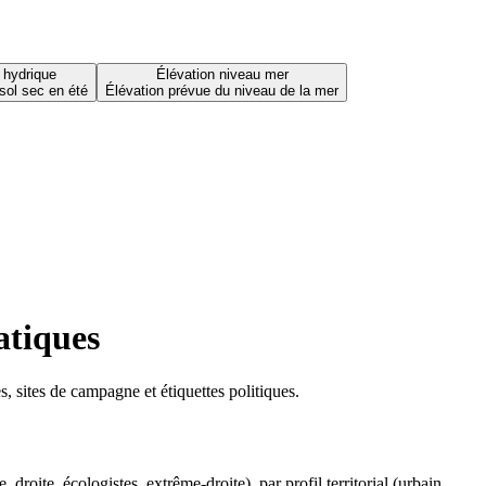
 hydrique
Élévation niveau mer
sol sec en été
Élévation prévue du niveau de la mer
atiques
 sites de campagne et étiquettes politiques.
oite, écologistes, extrême-droite), par profil territorial (urbain,