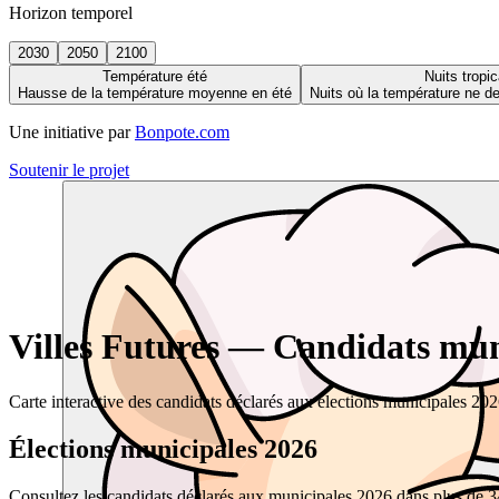
Horizon temporel
2030
2050
2100
Température été
Nuits tropic
Hausse de la température moyenne en été
Nuits où la température ne 
Une initiative par
Bonpote.com
Soutenir le projet
Villes Futures — Candidats muni
Carte interactive des candidats déclarés aux élections municipales 20
Élections municipales 2026
Consultez les candidats déclarés aux municipales 2026 dans plus de 34 0