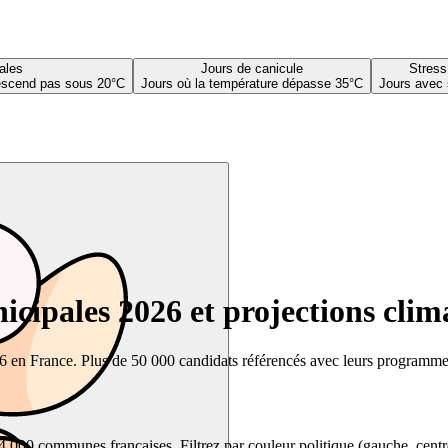
ales
Jours de canicule
Stress
descend pas sous 20°C
Jours où la température dépasse 35°C
Jours avec 
cipales 2026 et projections clim
26 en France. Plus de 50 000 candidats référencés avec leurs programmes,
00 communes françaises. Filtrez par couleur politique (gauche, centre, dr