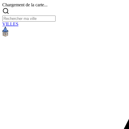
Chargement de la carte...
VILLES