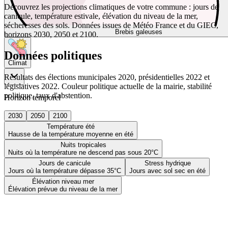
Découvrez les projections climatiques de votre commune : jours de
canicule, température estivale, élévation du niveau de la mer,
sécheresses des sols. Données issues de Météo France et du GIEC,
Brebis galeuses
horizons 2030, 2050 et 2100.
Données politiques
Climat
Résultats des élections municipales 2020, présidentielles 2022 et
législatives 2022. Couleur politique actuelle de la mairie, stabilité
politique, taux d'abstention.
Horizon temporel
2030
2050
2100
Température été
Hausse de la température moyenne en été
Nuits tropicales
Nuits où la température ne descend pas sous 20°C
Jours de canicule
Stress hydrique
Jours où la température dépasse 35°C
Jours avec sol sec en été
Élévation niveau mer
Élévation prévue du niveau de la mer