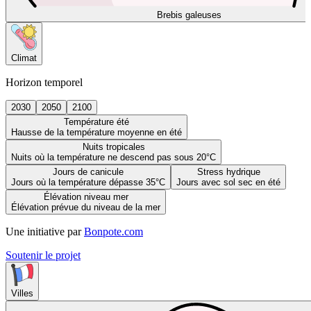
Brebis galeuses
Climat
Horizon temporel
2030
2050
2100
Température été
Hausse de la température moyenne en été
Nuits tropicales
Nuits où la température ne descend pas sous 20°C
Jours de canicule
Stress hydrique
Jours où la température dépasse 35°C
Jours avec sol sec en été
Élévation niveau mer
Élévation prévue du niveau de la mer
Une initiative par
Bonpote.com
Soutenir le projet
Villes