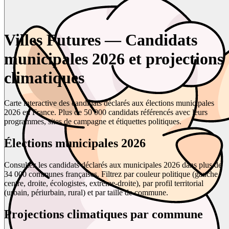
Villes Futures — Candidats
municipales 2026 et projections
climatiques
Carte interactive des candidats déclarés aux élections municipales
2026 en France. Plus de 50 000 candidats référencés avec leurs
programmes, sites de campagne et étiquettes politiques.
Élections municipales 2026
Consultez les candidats déclarés aux municipales 2026 dans plus de
34 000 communes françaises. Filtrez par couleur politique (gauche,
centre, droite, écologistes, extrême-droite), par profil territorial
(urbain, périurbain, rural) et par taille de commune.
Projections climatiques par commune