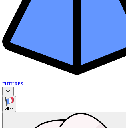
FUTURES
Villes