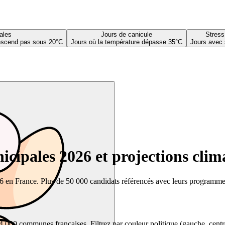
ales
Jours de canicule
Stress
descend pas sous 20°C
Jours où la température dépasse 35°C
Jours avec 
cipales 2026 et projections clim
26 en France. Plus de 50 000 candidats référencés avec leurs programmes,
00 communes françaises. Filtrez par couleur politique (gauche, centre, dr