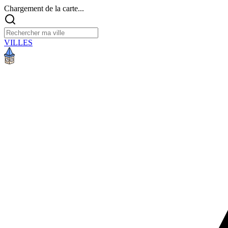
Chargement de la carte...
VILLES