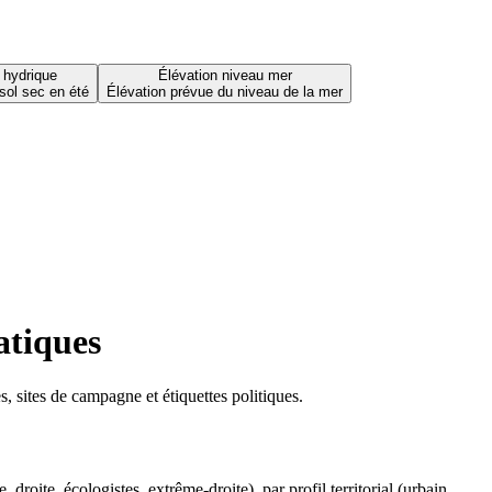
 hydrique
Élévation niveau mer
sol sec en été
Élévation prévue du niveau de la mer
atiques
 sites de campagne et étiquettes politiques.
oite, écologistes, extrême-droite), par profil territorial (urbain,