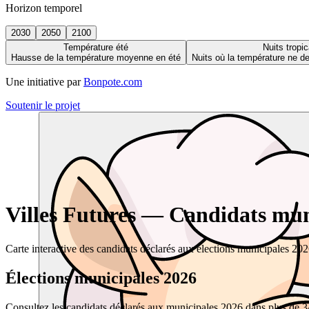
Horizon temporel
2030
2050
2100
Température été
Nuits tropic
Hausse de la température moyenne en été
Nuits où la température ne 
Une initiative par
Bonpote.com
Soutenir le projet
Villes Futures — Candidats muni
Carte interactive des candidats déclarés aux élections municipales 20
Élections municipales 2026
Consultez les candidats déclarés aux municipales 2026 dans plus de 34 0