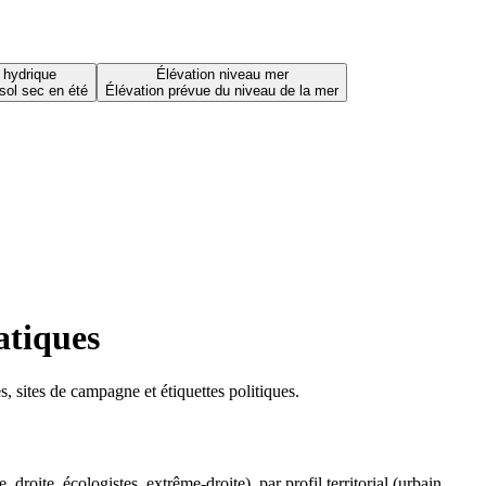
 hydrique
Élévation niveau mer
sol sec en été
Élévation prévue du niveau de la mer
atiques
 sites de campagne et étiquettes politiques.
oite, écologistes, extrême-droite), par profil territorial (urbain,