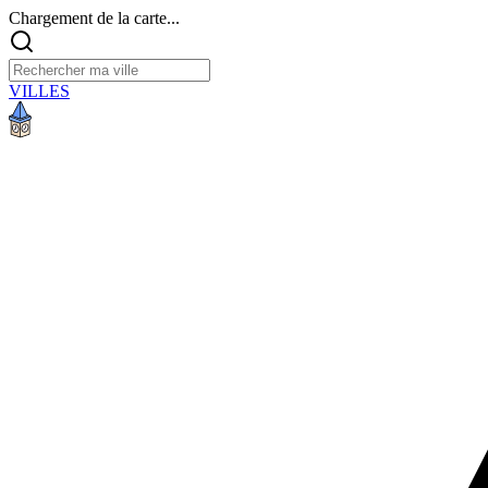
Chargement de la carte...
VILLES