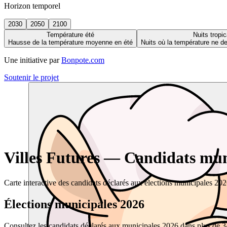
Horizon temporel
2030
2050
2100
Température été
Nuits tropic
Hausse de la température moyenne en été
Nuits où la température ne 
Une initiative par
Bonpote.com
Soutenir le projet
Villes Futures — Candidats muni
Carte interactive des candidats déclarés aux élections municipales 20
Élections municipales 2026
Consultez les candidats déclarés aux municipales 2026 dans plus de 34 0