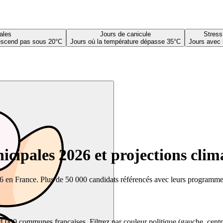
ales
Jours de canicule
Stress
descend pas sous 20°C
Jours où la température dépasse 35°C
Jours avec 
cipales 2026 et projections clim
26 en France. Plus de 50 000 candidats référencés avec leurs programmes,
00 communes françaises. Filtrez par couleur politique (gauche, centre, dr