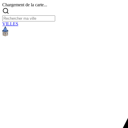
Chargement de la carte...
VILLES