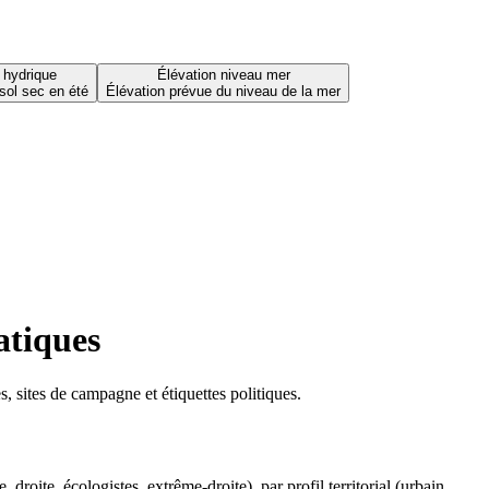
 hydrique
Élévation niveau mer
sol sec en été
Élévation prévue du niveau de la mer
atiques
 sites de campagne et étiquettes politiques.
oite, écologistes, extrême-droite), par profil territorial (urbain,