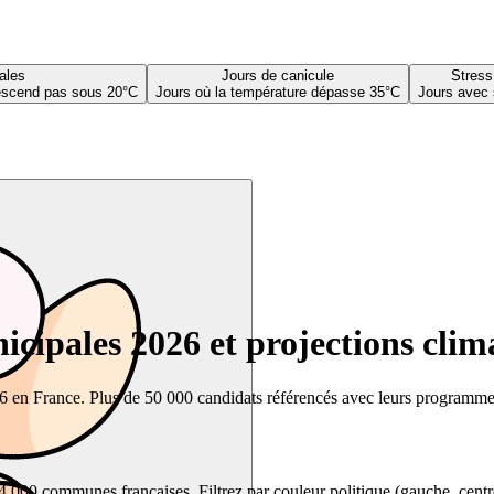
ales
Jours de canicule
Stress
descend pas sous 20°C
Jours où la température dépasse 35°C
Jours avec 
cipales 2026 et projections clim
26 en France. Plus de 50 000 candidats référencés avec leurs programmes,
00 communes françaises. Filtrez par couleur politique (gauche, centre, dr