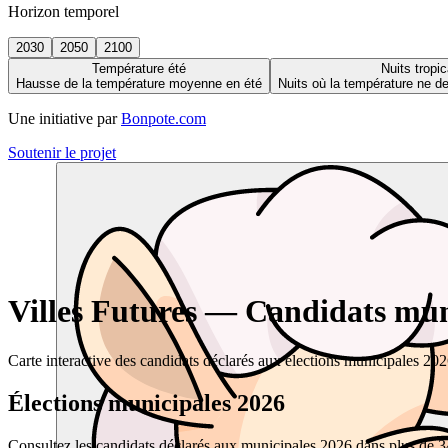
Horizon temporel
2030
2050
2100
Température été
Nuits tropic
Hausse de la température moyenne en été
Nuits où la température ne 
Une initiative par
Bonpote.com
Soutenir le projet
Villes Futures — Candidats muni
Carte interactive des candidats déclarés aux élections municipales 20
Élections municipales 2026
Consultez les candidats déclarés aux municipales 2026 dans plus de 34 0