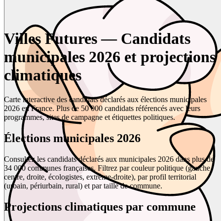
Villes Futures — Candidats
municipales 2026 et projections
climatiques
Carte interactive des candidats déclarés aux élections municipales
2026 en France. Plus de 50 000 candidats référencés avec leurs
programmes, sites de campagne et étiquettes politiques.
Élections municipales 2026
Consultez les candidats déclarés aux municipales 2026 dans plus de
34 000 communes françaises. Filtrez par couleur politique (gauche,
centre, droite, écologistes, extrême-droite), par profil territorial
(urbain, périurbain, rural) et par taille de commune.
Projections climatiques par commune