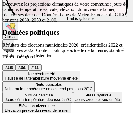
Découvrez les projections climatiques de votre commune : jours de
canicule, température estivale, élévation du niveau de la mer,
sécheresses des sols. Données issues de Météo France et du GIEC,
Brebis galeuses
horizons 2030, 2050 et 2100.
Données politiques
Climat
Résultats des élections municipales 2020, présidentielles 2022 et
législatives 2022. Couleur politique actuelle de la mairie, stabilité
politique, taux d'abstention.
Horizon temporel
2030
2050
2100
Température été
Hausse de la température moyenne en été
Nuits tropicales
Nuits où la température ne descend pas sous 20°C
Jours de canicule
Stress hydrique
Jours où la température dépasse 35°C
Jours avec sol sec en été
Élévation niveau mer
Élévation prévue du niveau de la mer