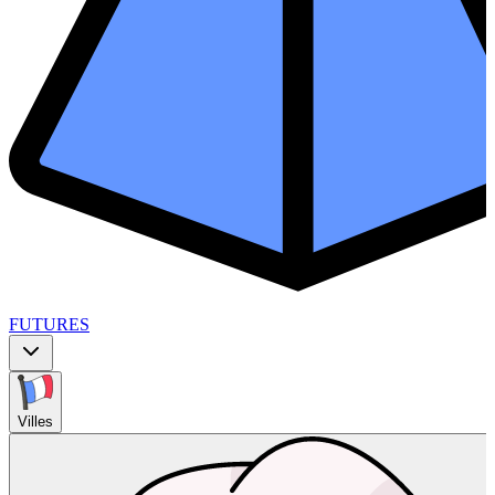
FUTURES
Villes