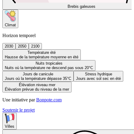
Brebis galeuses
Climat
Horizon temporel
2030
2050
2100
Température été
Hausse de la température moyenne en été
Nuits tropicales
Nuits où la température ne descend pas sous 20°C
Jours de canicule
Stress hydrique
Jours où la température dépasse 35°C
Jours avec sol sec en été
Élévation niveau mer
Élévation prévue du niveau de la mer
Une initiative par
Bonpote.com
Soutenir le projet
Villes