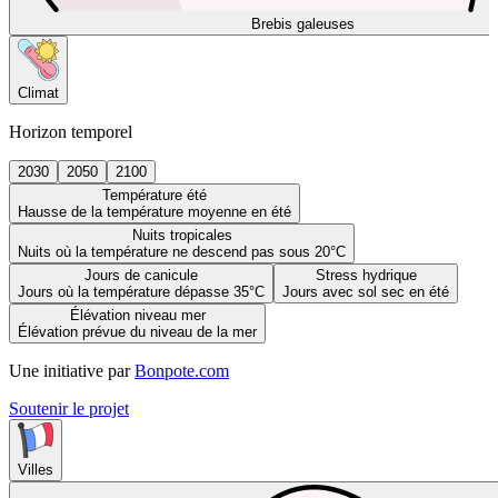
Brebis galeuses
Climat
Horizon temporel
2030
2050
2100
Température été
Hausse de la température moyenne en été
Nuits tropicales
Nuits où la température ne descend pas sous 20°C
Jours de canicule
Stress hydrique
Jours où la température dépasse 35°C
Jours avec sol sec en été
Élévation niveau mer
Élévation prévue du niveau de la mer
Une initiative par
Bonpote.com
Soutenir le projet
Villes