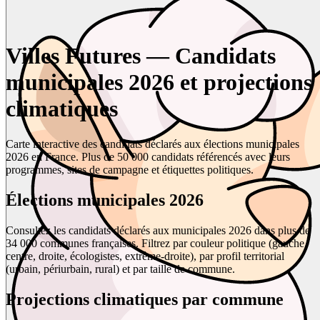
Villes Futures — Candidats
municipales 2026 et projections
climatiques
Carte interactive des candidats déclarés aux élections municipales
2026 en France. Plus de 50 000 candidats référencés avec leurs
programmes, sites de campagne et étiquettes politiques.
Élections municipales 2026
Consultez les candidats déclarés aux municipales 2026 dans plus de
34 000 communes françaises. Filtrez par couleur politique (gauche,
centre, droite, écologistes, extrême-droite), par profil territorial
(urbain, périurbain, rural) et par taille de commune.
Projections climatiques par commune