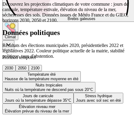
Découvrez les projections climatiques de votre commune : jours de
canicule, température estivale, élévation du niveau de la mer,
sécheresses des sols. Données issues de Météo France et du GIEC,
Brebis galeuses
horizons 2030, 2050 et 2100.
Données politiques
Climat
Résultats des élections municipales 2020, présidentielles 2022 et
législatives 2022. Couleur politique actuelle de la mairie, stabilité
politique, taux d'abstention.
Horizon temporel
2030
2050
2100
Température été
Hausse de la température moyenne en été
Nuits tropicales
Nuits où la température ne descend pas sous 20°C
Jours de canicule
Stress hydrique
Jours où la température dépasse 35°C
Jours avec sol sec en été
Élévation niveau mer
Élévation prévue du niveau de la mer