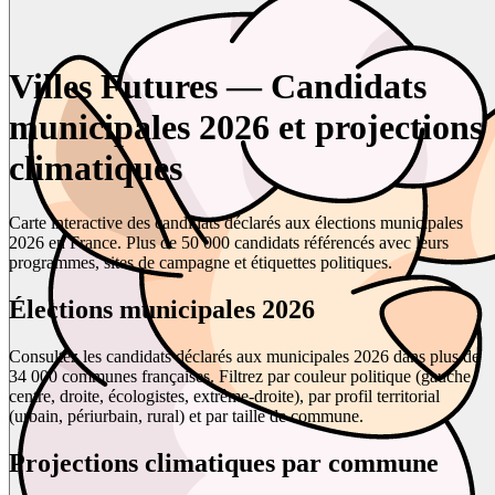
Villes Futures — Candidats
municipales 2026 et projections
climatiques
Carte interactive des candidats déclarés aux élections municipales
2026 en France. Plus de 50 000 candidats référencés avec leurs
programmes, sites de campagne et étiquettes politiques.
Élections municipales 2026
Consultez les candidats déclarés aux municipales 2026 dans plus de
34 000 communes françaises. Filtrez par couleur politique (gauche,
centre, droite, écologistes, extrême-droite), par profil territorial
(urbain, périurbain, rural) et par taille de commune.
Projections climatiques par commune