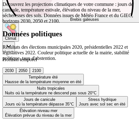
Découvrez les projections climatiques de votre commune : jours de
canicule, température estivale, élévation du niveau de la mer,
sécheresses des sols. Données issues de Météo France et du GIEC,
Brebis galeuses
horizons 2030, 2050 et 2100.
Données politiques
Climat
Résultats des élections municipales 2020, présidentielles 2022 et
législatives 2022. Couleur politique actuelle de la mairie, stabilité
politique, taux d'abstention.
Horizon temporel
2030
2050
2100
Température été
Hausse de la température moyenne en été
Nuits tropicales
Nuits où la température ne descend pas sous 20°C
Jours de canicule
Stress hydrique
Jours où la température dépasse 35°C
Jours avec sol sec en été
Élévation niveau mer
Élévation prévue du niveau de la mer