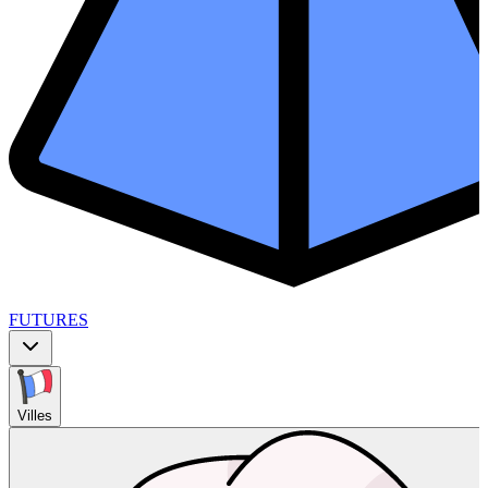
FUTURES
Villes