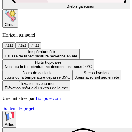
Brebis galeuses
Climat
Horizon temporel
2030
2050
2100
Température été
Hausse de la température moyenne en été
Nuits tropicales
Nuits où la température ne descend pas sous 20°C
Jours de canicule
Stress hydrique
Jours où la température dépasse 35°C
Jours avec sol sec en été
Élévation niveau mer
Élévation prévue du niveau de la mer
Une initiative par
Bonpote.com
Soutenir le projet
Villes