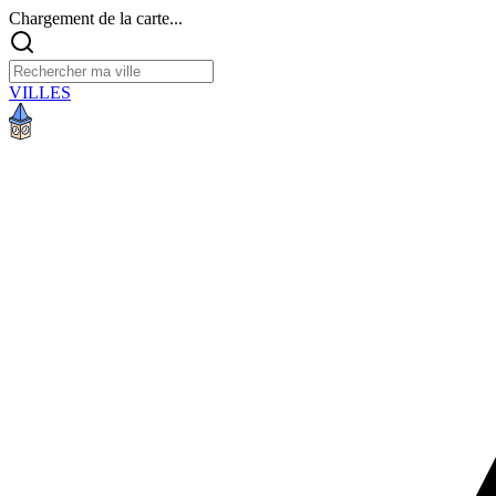
Chargement de la carte...
VILLES