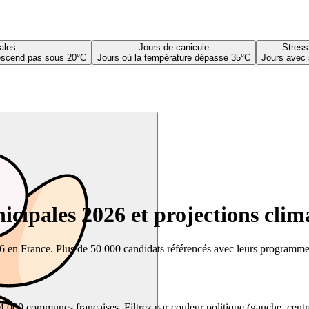
ales
Jours de canicule
Stress
descend pas sous 20°C
Jours où la température dépasse 35°C
Jours avec 
cipales 2026 et projections clim
26 en France. Plus de 50 000 candidats référencés avec leurs programmes,
00 communes françaises. Filtrez par couleur politique (gauche, centre, dr