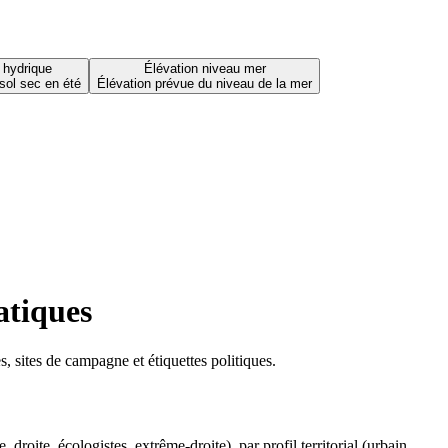
 hydrique
Élévation niveau mer
sol sec en été
Élévation prévue du niveau de la mer
atiques
 sites de campagne et étiquettes politiques.
oite, écologistes, extrême-droite), par profil territorial (urbain,