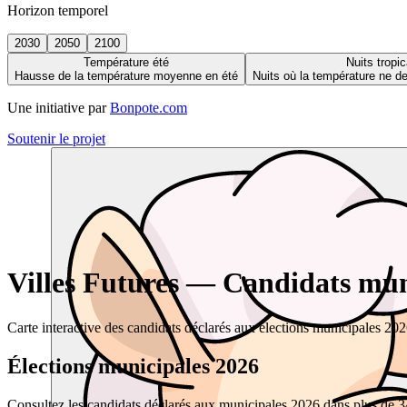
Horizon temporel
2030
2050
2100
Température été
Nuits tropic
Hausse de la température moyenne en été
Nuits où la température ne 
Une initiative par
Bonpote.com
Soutenir le projet
Villes Futures — Candidats muni
Carte interactive des candidats déclarés aux élections municipales 20
Élections municipales 2026
Consultez les candidats déclarés aux municipales 2026 dans plus de 34 0