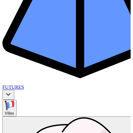
FUTURES
Villes