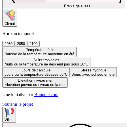
Brebis galeuses
Climat
Horizon temporel
2030
2050
2100
Température été
Hausse de la température moyenne en été
Nuits tropicales
Nuits où la température ne descend pas sous 20°C
Jours de canicule
Stress hydrique
Jours où la température dépasse 35°C
Jours avec sol sec en été
Élévation niveau mer
Élévation prévue du niveau de la mer
Une initiative par
Bonpote.com
Soutenir le projet
Villes