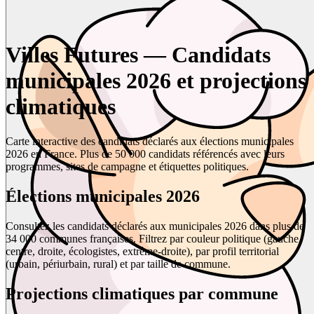
Villes Futures — Candidats
municipales 2026 et projections
climatiques
Carte interactive des candidats déclarés aux élections municipales
2026 en France. Plus de 50 000 candidats référencés avec leurs
programmes, sites de campagne et étiquettes politiques.
Élections municipales 2026
Consultez les candidats déclarés aux municipales 2026 dans plus de
34 000 communes françaises. Filtrez par couleur politique (gauche,
centre, droite, écologistes, extrême-droite), par profil territorial
(urbain, périurbain, rural) et par taille de commune.
Projections climatiques par commune