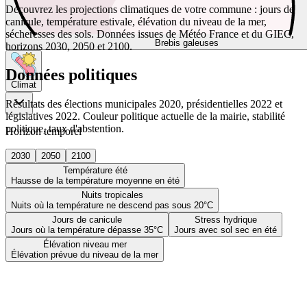
Découvrez les projections climatiques de votre commune : jours de
canicule, température estivale, élévation du niveau de la mer,
sécheresses des sols. Données issues de Météo France et du GIEC,
Brebis galeuses
horizons 2030, 2050 et 2100.
Données politiques
Climat
Résultats des élections municipales 2020, présidentielles 2022 et
législatives 2022. Couleur politique actuelle de la mairie, stabilité
politique, taux d'abstention.
Horizon temporel
2030
2050
2100
Température été
Hausse de la température moyenne en été
Nuits tropicales
Nuits où la température ne descend pas sous 20°C
Jours de canicule
Stress hydrique
Jours où la température dépasse 35°C
Jours avec sol sec en été
Élévation niveau mer
Élévation prévue du niveau de la mer