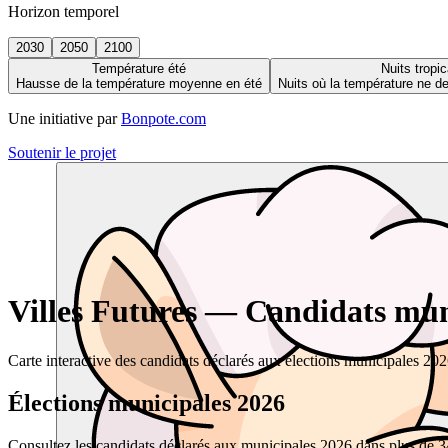
Horizon temporel
2030
2050
2100
Température été
Nuits tropic
Hausse de la température moyenne en été
Nuits où la température ne 
Une initiative par
Bonpote.com
Soutenir le projet
Villes Futures — Candidats muni
Carte interactive des candidats déclarés aux élections municipales 20
Élections municipales 2026
Consultez les candidats déclarés aux municipales 2026 dans plus de 34 0