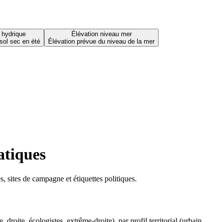
 hydrique
Élévation niveau mer
sol sec en été
Élévation prévue du niveau de la mer
atiques
 sites de campagne et étiquettes politiques.
oite, écologistes, extrême-droite), par profil territorial (urbain,