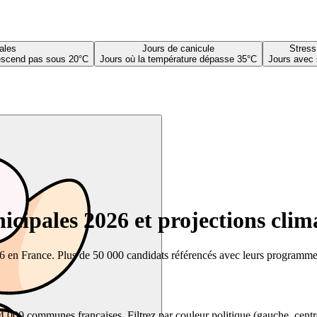
ales
Jours de canicule
Stress
descend pas sous 20°C
Jours où la température dépasse 35°C
Jours avec 
cipales 2026 et projections clim
26 en France. Plus de 50 000 candidats référencés avec leurs programmes,
00 communes françaises. Filtrez par couleur politique (gauche, centre, dr