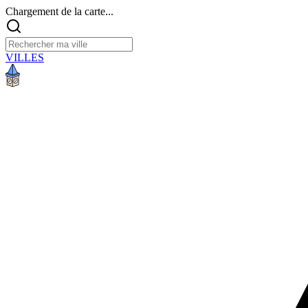
Chargement de la carte...
VILLES