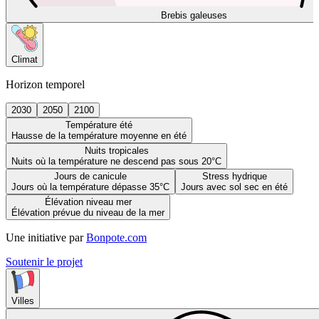
Brebis galeuses
Climat
Horizon temporel
2030
2050
2100
Température été
Hausse de la température moyenne en été
Nuits tropicales
Nuits où la température ne descend pas sous 20°C
Jours de canicule
Stress hydrique
Jours où la température dépasse 35°C
Jours avec sol sec en été
Élévation niveau mer
Élévation prévue du niveau de la mer
Une initiative par
Bonpote.com
Soutenir le projet
Villes