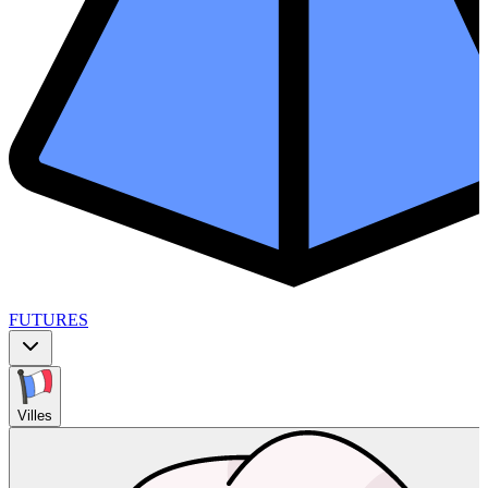
FUTURES
Villes