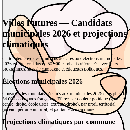
Villes Futures — Candidats
municipales 2026 et projections
climatiques
Carte interactive des candidats déclarés aux élections municipales
2026 en France. Plus de 50 000 candidats référencés avec leurs
programmes, sites de campagne et étiquettes politiques.
Élections municipales 2026
Consultez les candidats déclarés aux municipales 2026 dans plus de
34 000 communes françaises. Filtrez par couleur politique (gauche,
centre, droite, écologistes, extrême-droite), par profil territorial
(urbain, périurbain, rural) et par taille de commune.
Projections climatiques par commune