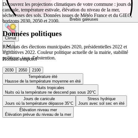
Découvrez les projections climatiques de votre commune : jours de
canicule, température estivale, élévation du niveau de la mer,
sécheresses des sols. Données issues de Météo France et du GIEC,
Brebis galeuses
horizons 2030, 2050 et 2100.
Données politiques
Climat
Résultats des élections municipales 2020, présidentielles 2022 et
législatives 2022. Couleur politique actuelle de la mairie, stabilité
politique, taux d'abstention.
Horizon temporel
2030
2050
2100
Température été
Hausse de la température moyenne en été
Nuits tropicales
Nuits où la température ne descend pas sous 20°C
Jours de canicule
Stress hydrique
Jours où la température dépasse 35°C
Jours avec sol sec en été
Élévation niveau mer
Élévation prévue du niveau de la mer