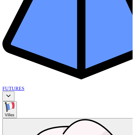
FUTURES
Villes