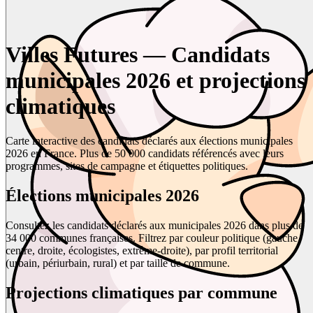
Villes Futures — Candidats
municipales 2026 et projections
climatiques
Carte interactive des candidats déclarés aux élections municipales
2026 en France. Plus de 50 000 candidats référencés avec leurs
programmes, sites de campagne et étiquettes politiques.
Élections municipales 2026
Consultez les candidats déclarés aux municipales 2026 dans plus de
34 000 communes françaises. Filtrez par couleur politique (gauche,
centre, droite, écologistes, extrême-droite), par profil territorial
(urbain, périurbain, rural) et par taille de commune.
Projections climatiques par commune