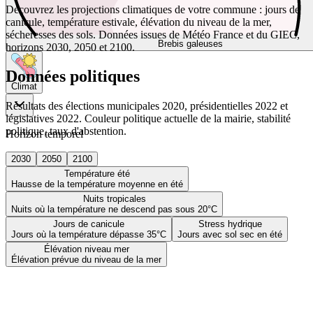
Découvrez les projections climatiques de votre commune : jours de
canicule, température estivale, élévation du niveau de la mer,
sécheresses des sols. Données issues de Météo France et du GIEC,
Brebis galeuses
horizons 2030, 2050 et 2100.
Données politiques
Climat
Résultats des élections municipales 2020, présidentielles 2022 et
législatives 2022. Couleur politique actuelle de la mairie, stabilité
politique, taux d'abstention.
Horizon temporel
2030
2050
2100
Température été
Hausse de la température moyenne en été
Nuits tropicales
Nuits où la température ne descend pas sous 20°C
Jours de canicule
Stress hydrique
Jours où la température dépasse 35°C
Jours avec sol sec en été
Élévation niveau mer
Élévation prévue du niveau de la mer