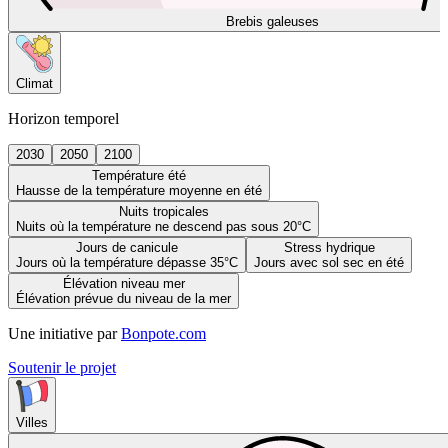
Brebis galeuses
Climat
Horizon temporel
2030
2050
2100
Température été
Hausse de la température moyenne en été
Nuits tropicales
Nuits où la température ne descend pas sous 20°C
Jours de canicule
Stress hydrique
Jours où la température dépasse 35°C
Jours avec sol sec en été
Élévation niveau mer
Élévation prévue du niveau de la mer
Une initiative par
Bonpote.com
Soutenir le projet
Villes