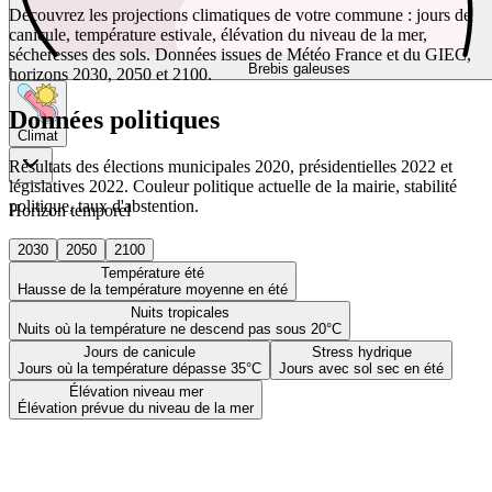
Découvrez les projections climatiques de votre commune : jours de
canicule, température estivale, élévation du niveau de la mer,
sécheresses des sols. Données issues de Météo France et du GIEC,
Brebis galeuses
horizons 2030, 2050 et 2100.
Données politiques
Climat
Résultats des élections municipales 2020, présidentielles 2022 et
législatives 2022. Couleur politique actuelle de la mairie, stabilité
politique, taux d'abstention.
Horizon temporel
2030
2050
2100
Température été
Hausse de la température moyenne en été
Nuits tropicales
Nuits où la température ne descend pas sous 20°C
Jours de canicule
Stress hydrique
Jours où la température dépasse 35°C
Jours avec sol sec en été
Élévation niveau mer
Élévation prévue du niveau de la mer