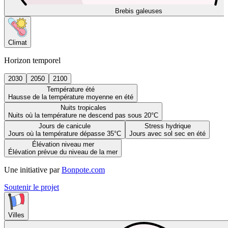
Brebis galeuses
Climat
Horizon temporel
2030
2050
2100
Température été
Hausse de la température moyenne en été
Nuits tropicales
Nuits où la température ne descend pas sous 20°C
Jours de canicule
Stress hydrique
Jours où la température dépasse 35°C
Jours avec sol sec en été
Élévation niveau mer
Élévation prévue du niveau de la mer
Une initiative par
Bonpote.com
Soutenir le projet
Villes