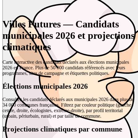
Villes Futures — Candidats
municipales 2026 et projections
climatiques
Carte interactive des candidats déclarés aux élections municipales
2026 en France. Plus de 50 000 candidats référencés avec leurs
programmes, sites de campagne et étiquettes politiques.
Élections municipales 2026
Consultez les candidats déclarés aux municipales 2026 dans plus de
34 000 communes françaises. Filtrez par couleur politique (gauche,
centre, droite, écologistes, extrême-droite), par profil territorial
(urbain, périurbain, rural) et par taille de commune.
Projections climatiques par commune