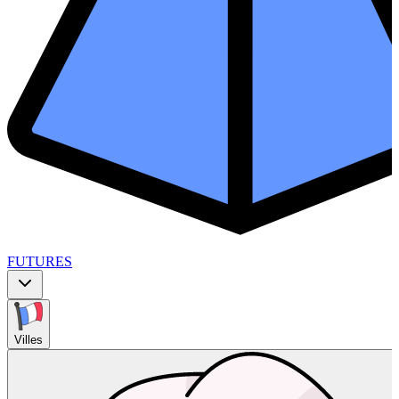
FUTURES
Villes