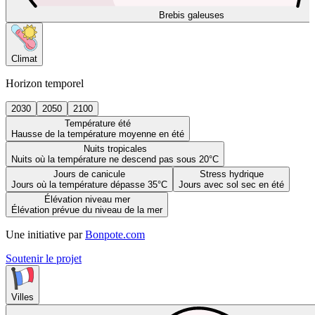
Brebis galeuses
Climat
Horizon temporel
2030
2050
2100
Température été
Hausse de la température moyenne en été
Nuits tropicales
Nuits où la température ne descend pas sous 20°C
Jours de canicule
Stress hydrique
Jours où la température dépasse 35°C
Jours avec sol sec en été
Élévation niveau mer
Élévation prévue du niveau de la mer
Une initiative par
Bonpote.com
Soutenir le projet
Villes