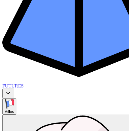
FUTURES
Villes