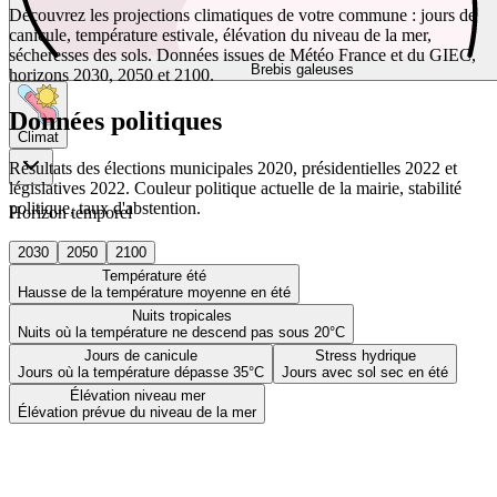
Découvrez les projections climatiques de votre commune : jours de
canicule, température estivale, élévation du niveau de la mer,
sécheresses des sols. Données issues de Météo France et du GIEC,
Brebis galeuses
horizons 2030, 2050 et 2100.
Données politiques
Climat
Résultats des élections municipales 2020, présidentielles 2022 et
législatives 2022. Couleur politique actuelle de la mairie, stabilité
politique, taux d'abstention.
Horizon temporel
2030
2050
2100
Température été
Hausse de la température moyenne en été
Nuits tropicales
Nuits où la température ne descend pas sous 20°C
Jours de canicule
Stress hydrique
Jours où la température dépasse 35°C
Jours avec sol sec en été
Élévation niveau mer
Élévation prévue du niveau de la mer