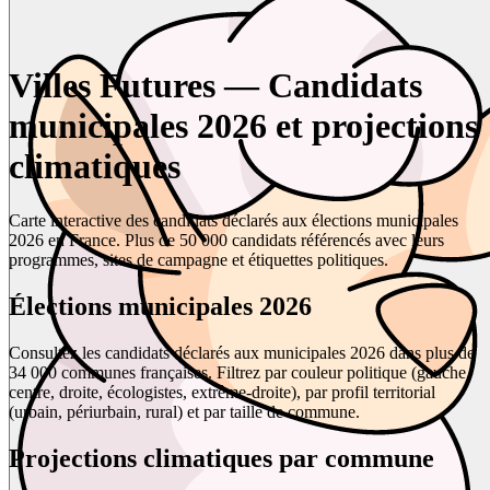
Villes Futures — Candidats
municipales 2026 et projections
climatiques
Carte interactive des candidats déclarés aux élections municipales
2026 en France. Plus de 50 000 candidats référencés avec leurs
programmes, sites de campagne et étiquettes politiques.
Élections municipales 2026
Consultez les candidats déclarés aux municipales 2026 dans plus de
34 000 communes françaises. Filtrez par couleur politique (gauche,
centre, droite, écologistes, extrême-droite), par profil territorial
(urbain, périurbain, rural) et par taille de commune.
Projections climatiques par commune