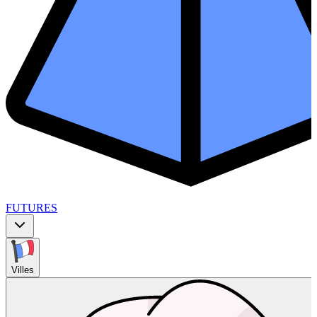
FUTURES
Villes