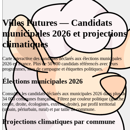
Villes Futures — Candidats
municipales 2026 et projections
climatiques
Carte interactive des candidats déclarés aux élections municipales
2026 en France. Plus de 50 000 candidats référencés avec leurs
programmes, sites de campagne et étiquettes politiques.
Élections municipales 2026
Consultez les candidats déclarés aux municipales 2026 dans plus de
34 000 communes françaises. Filtrez par couleur politique (gauche,
centre, droite, écologistes, extrême-droite), par profil territorial
(urbain, périurbain, rural) et par taille de commune.
Projections climatiques par commune