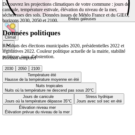
Découvrez les projections climatiques de votre commune : jours de
canicule, température estivale, élévation du niveau de la mer,
sécheresses des sols. Données issues de Météo France et du GIEC,
Brebis galeuses
horizons 2030, 2050 et 2100.
Données politiques
Climat
Résultats des élections municipales 2020, présidentielles 2022 et
législatives 2022. Couleur politique actuelle de la mairie, stabilité
politique, taux d'abstention.
Horizon temporel
2030
2050
2100
Température été
Hausse de la température moyenne en été
Nuits tropicales
Nuits où la température ne descend pas sous 20°C
Jours de canicule
Stress hydrique
Jours où la température dépasse 35°C
Jours avec sol sec en été
Élévation niveau mer
Élévation prévue du niveau de la mer