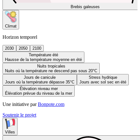
Brebis galeuses
Climat
Horizon temporel
2030
2050
2100
Température été
Hausse de la température moyenne en été
Nuits tropicales
Nuits où la température ne descend pas sous 20°C
Jours de canicule
Stress hydrique
Jours où la température dépasse 35°C
Jours avec sol sec en été
Élévation niveau mer
Élévation prévue du niveau de la mer
Une initiative par
Bonpote.com
Soutenir le projet
Villes