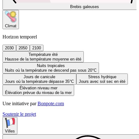
Brebis galeuses
Climat
Horizon temporel
2030
2050
2100
Température été
Hausse de la température moyenne en été
Nuits tropicales
Nuits où la température ne descend pas sous 20°C
Jours de canicule
Stress hydrique
Jours où la température dépasse 35°C
Jours avec sol sec en été
Élévation niveau mer
Élévation prévue du niveau de la mer
Une initiative par
Bonpote.com
Soutenir le projet
Villes