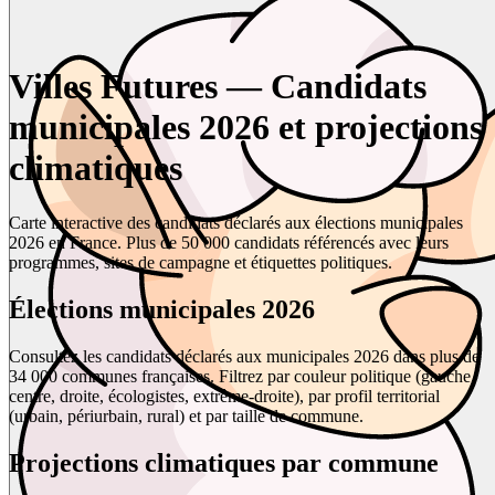
Villes Futures — Candidats
municipales 2026 et projections
climatiques
Carte interactive des candidats déclarés aux élections municipales
2026 en France. Plus de 50 000 candidats référencés avec leurs
programmes, sites de campagne et étiquettes politiques.
Élections municipales 2026
Consultez les candidats déclarés aux municipales 2026 dans plus de
34 000 communes françaises. Filtrez par couleur politique (gauche,
centre, droite, écologistes, extrême-droite), par profil territorial
(urbain, périurbain, rural) et par taille de commune.
Projections climatiques par commune