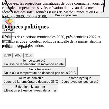
Découvrez les projections climatiques de votre commune : jours de
canicule, température estivale, élévation du niveau de la mer,
sécheresses des sols. Données issues de Météo France et du GIEC,
Brebis galeuses
horizons 2030, 2050 et 2100.
Données politiques
Climat
Résultats des élections municipales 2020, présidentielles 2022 et
législatives 2022. Couleur politique actuelle de la mairie, stabilité
politique, taux d'abstention.
Horizon temporel
2030
2050
2100
Température été
Hausse de la température moyenne en été
Nuits tropicales
Nuits où la température ne descend pas sous 20°C
Jours de canicule
Stress hydrique
Jours où la température dépasse 35°C
Jours avec sol sec en été
Élévation niveau mer
Élévation prévue du niveau de la mer