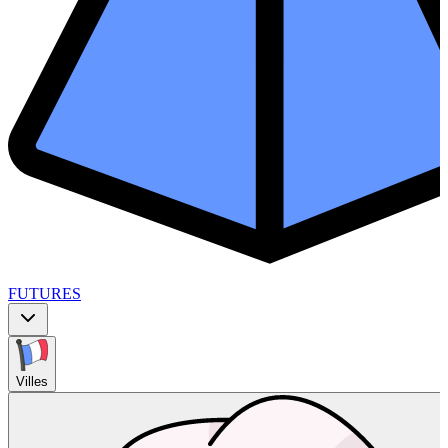
FUTURES
Villes