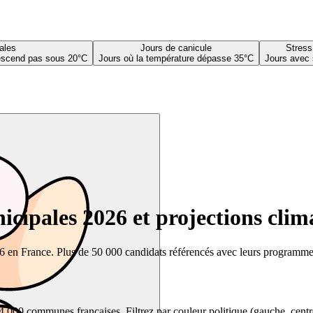
ales
Jours de canicule
Stress
descend pas sous 20°C
Jours où la température dépasse 35°C
Jours avec 
cipales 2026 et projections clim
26 en France. Plus de 50 000 candidats référencés avec leurs programmes,
00 communes françaises. Filtrez par couleur politique (gauche, centre, dr