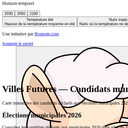
Horizon temporel
2030
2050
2100
Température été
Nuits tropic
Hausse de la température moyenne en été
Nuits où la température ne 
Une initiative par
Bonpote.com
Soutenir le projet
Villes Futures — Candidats muni
Carte interactive des candidats déclarés aux élections municipales 20
Élections municipales 2026
Consultez les candidats déclarés aux municipales 2026 dans plus de 34 0