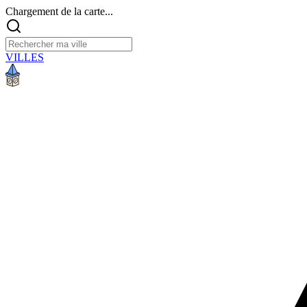
Chargement de la carte...
VILLES