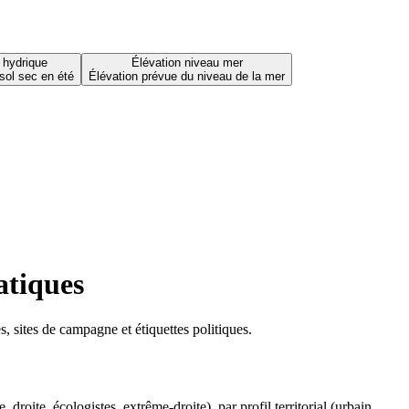
 hydrique
Élévation niveau mer
sol sec en été
Élévation prévue du niveau de la mer
atiques
 sites de campagne et étiquettes politiques.
oite, écologistes, extrême-droite), par profil territorial (urbain,