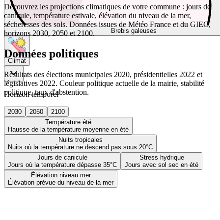
Découvrez les projections climatiques de votre commune : jours de
canicule, température estivale, élévation du niveau de la mer,
sécheresses des sols. Données issues de Météo France et du GIEC,
Brebis galeuses
horizons 2030, 2050 et 2100.
Données politiques
Climat
Résultats des élections municipales 2020, présidentielles 2022 et
législatives 2022. Couleur politique actuelle de la mairie, stabilité
politique, taux d'abstention.
Horizon temporel
2030
2050
2100
Température été
Hausse de la température moyenne en été
Nuits tropicales
Nuits où la température ne descend pas sous 20°C
Jours de canicule
Stress hydrique
Jours où la température dépasse 35°C
Jours avec sol sec en été
Élévation niveau mer
Élévation prévue du niveau de la mer