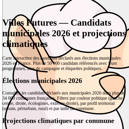
Villes Futures — Candidats
municipales 2026 et projections
climatiques
Carte interactive des candidats déclarés aux élections municipales
2026 en France. Plus de 50 000 candidats référencés avec leurs
programmes, sites de campagne et étiquettes politiques.
Élections municipales 2026
Consultez les candidats déclarés aux municipales 2026 dans plus de
34 000 communes françaises. Filtrez par couleur politique (gauche,
centre, droite, écologistes, extrême-droite), par profil territorial
(urbain, périurbain, rural) et par taille de commune.
Projections climatiques par commune