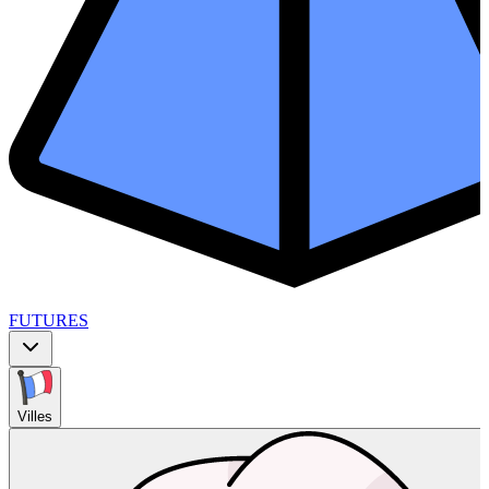
FUTURES
Villes