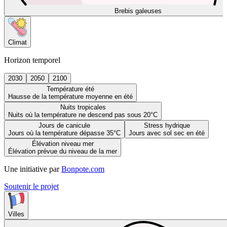
Brebis galeuses
Climat
Horizon temporel
2030
2050
2100
Température été
Hausse de la température moyenne en été
Nuits tropicales
Nuits où la température ne descend pas sous 20°C
Jours de canicule
Stress hydrique
Jours où la température dépasse 35°C
Jours avec sol sec en été
Élévation niveau mer
Élévation prévue du niveau de la mer
Une initiative par
Bonpote.com
Soutenir le projet
Villes