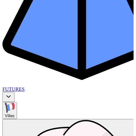
FUTURES
Villes