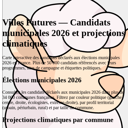
Villes Futures — Candidats
municipales 2026 et projections
climatiques
Carte interactive des candidats déclarés aux élections municipales
2026 en France. Plus de 50 000 candidats référencés avec leurs
programmes, sites de campagne et étiquettes politiques.
Élections municipales 2026
Consultez les candidats déclarés aux municipales 2026 dans plus de
34 000 communes françaises. Filtrez par couleur politique (gauche,
centre, droite, écologistes, extrême-droite), par profil territorial
(urbain, périurbain, rural) et par taille de commune.
Projections climatiques par commune