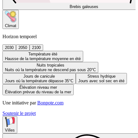
Brebis galeuses
Climat
Horizon temporel
2030
2050
2100
Température été
Hausse de la température moyenne en été
Nuits tropicales
Nuits où la température ne descend pas sous 20°C
Jours de canicule
Stress hydrique
Jours où la température dépasse 35°C
Jours avec sol sec en été
Élévation niveau mer
Élévation prévue du niveau de la mer
Une initiative par
Bonpote.com
Soutenir le projet
Villes