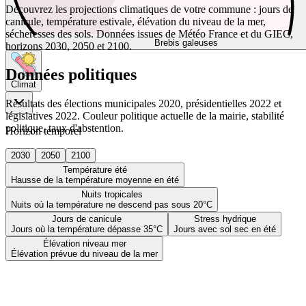
Découvrez les projections climatiques de votre commune : jours de
canicule, température estivale, élévation du niveau de la mer,
sécheresses des sols. Données issues de Météo France et du GIEC,
Brebis galeuses
horizons 2030, 2050 et 2100.
Données politiques
Climat
Résultats des élections municipales 2020, présidentielles 2022 et
législatives 2022. Couleur politique actuelle de la mairie, stabilité
politique, taux d'abstention.
Horizon temporel
2030
2050
2100
Température été
Hausse de la température moyenne en été
Nuits tropicales
Nuits où la température ne descend pas sous 20°C
Jours de canicule
Stress hydrique
Jours où la température dépasse 35°C
Jours avec sol sec en été
Élévation niveau mer
Élévation prévue du niveau de la mer