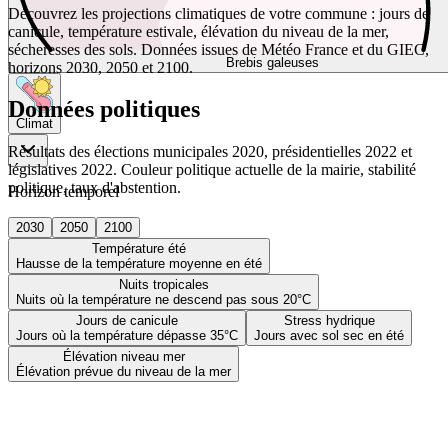
Découvrez les projections climatiques de votre commune : jours de
canicule, température estivale, élévation du niveau de la mer,
sécheresses des sols. Données issues de Météo France et du GIEC,
Brebis galeuses
horizons 2030, 2050 et 2100.
Données politiques
Climat
Résultats des élections municipales 2020, présidentielles 2022 et
législatives 2022. Couleur politique actuelle de la mairie, stabilité
politique, taux d'abstention.
Horizon temporel
2030
2050
2100
Température été
Hausse de la température moyenne en été
Nuits tropicales
Nuits où la température ne descend pas sous 20°C
Jours de canicule
Stress hydrique
Jours où la température dépasse 35°C
Jours avec sol sec en été
Élévation niveau mer
Élévation prévue du niveau de la mer