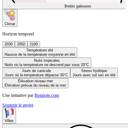
Brebis galeuses
Climat
Horizon temporel
2030
2050
2100
Température été
Hausse de la température moyenne en été
Nuits tropicales
Nuits où la température ne descend pas sous 20°C
Jours de canicule
Stress hydrique
Jours où la température dépasse 35°C
Jours avec sol sec en été
Élévation niveau mer
Élévation prévue du niveau de la mer
Une initiative par
Bonpote.com
Soutenir le projet
Villes