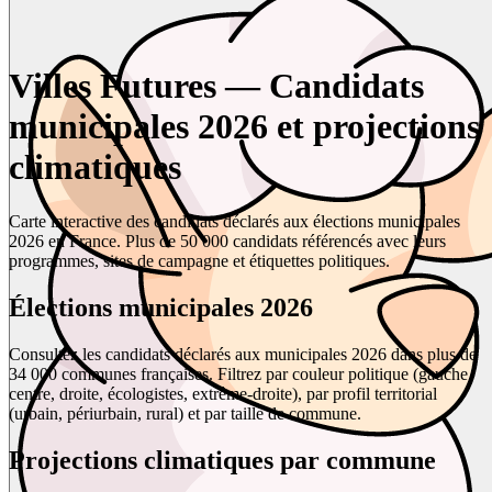
Villes Futures — Candidats
municipales 2026 et projections
climatiques
Carte interactive des candidats déclarés aux élections municipales
2026 en France. Plus de 50 000 candidats référencés avec leurs
programmes, sites de campagne et étiquettes politiques.
Élections municipales 2026
Consultez les candidats déclarés aux municipales 2026 dans plus de
34 000 communes françaises. Filtrez par couleur politique (gauche,
centre, droite, écologistes, extrême-droite), par profil territorial
(urbain, périurbain, rural) et par taille de commune.
Projections climatiques par commune