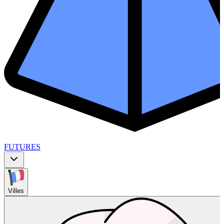
FUTURES
Villes