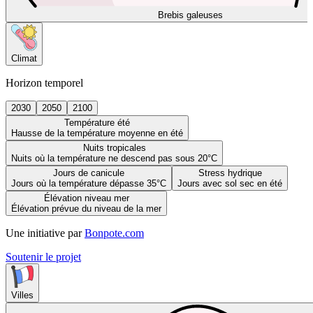
Brebis galeuses
Climat
Horizon temporel
2030
2050
2100
Température été
Hausse de la température moyenne en été
Nuits tropicales
Nuits où la température ne descend pas sous 20°C
Jours de canicule
Stress hydrique
Jours où la température dépasse 35°C
Jours avec sol sec en été
Élévation niveau mer
Élévation prévue du niveau de la mer
Une initiative par
Bonpote.com
Soutenir le projet
Villes