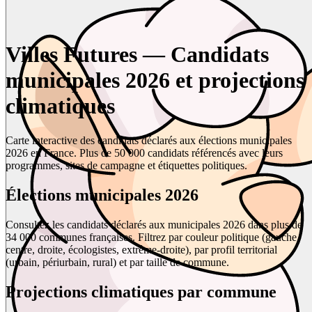
Villes Futures — Candidats
municipales 2026 et projections
climatiques
Carte interactive des candidats déclarés aux élections municipales
2026 en France. Plus de 50 000 candidats référencés avec leurs
programmes, sites de campagne et étiquettes politiques.
Élections municipales 2026
Consultez les candidats déclarés aux municipales 2026 dans plus de
34 000 communes françaises. Filtrez par couleur politique (gauche,
centre, droite, écologistes, extrême-droite), par profil territorial
(urbain, périurbain, rural) et par taille de commune.
Projections climatiques par commune