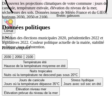
Découvrez les projections climatiques de votre commune : jours de
canicule, température estivale, élévation du niveau de la mer,
sécheresses des sols. Données issues de Météo France et du GIEC,
Brebis galeuses
horizons 2030, 2050 et 2100.
Données politiques
Climat
Résultats des élections municipales 2020, présidentielles 2022 et
législatives 2022. Couleur politique actuelle de la mairie, stabilité
politique, taux d'abstention.
Horizon temporel
2030
2050
2100
Température été
Hausse de la température moyenne en été
Nuits tropicales
Nuits où la température ne descend pas sous 20°C
Jours de canicule
Stress hydrique
Jours où la température dépasse 35°C
Jours avec sol sec en été
Élévation niveau mer
Élévation prévue du niveau de la mer