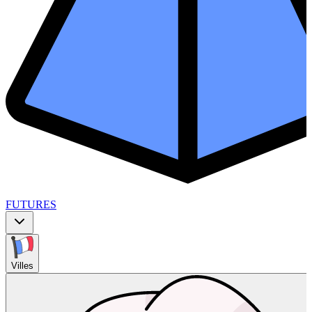
FUTURES
Villes