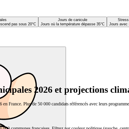
ales
Jours de canicule
Stress
descend pas sous 20°C
Jours où la température dépasse 35°C
Jours avec 
cipales 2026 et projections clim
26 en France. Plus de 50 000 candidats référencés avec leurs programmes,
00 communes françaises. Filtrez par couleur politique (gauche, centre, dr