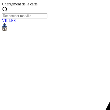
Chargement de la carte...
VILLES