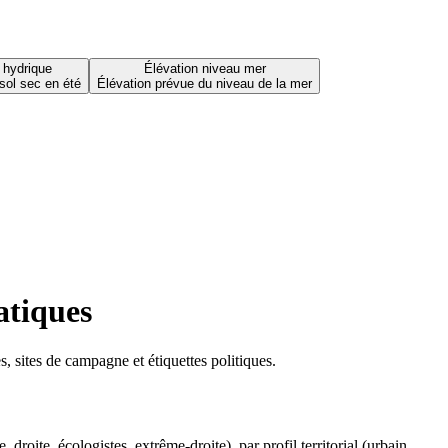
 hydrique
Élévation niveau mer
sol sec en été
Élévation prévue du niveau de la mer
atiques
 sites de campagne et étiquettes politiques.
oite, écologistes, extrême-droite), par profil territorial (urbain,