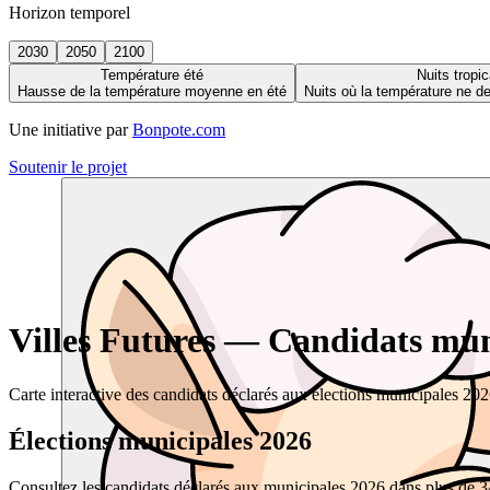
Horizon temporel
2030
2050
2100
Température été
Nuits tropic
Hausse de la température moyenne en été
Nuits où la température ne 
Une initiative par
Bonpote.com
Soutenir le projet
Villes Futures — Candidats muni
Carte interactive des candidats déclarés aux élections municipales 20
Élections municipales 2026
Consultez les candidats déclarés aux municipales 2026 dans plus de 34 0