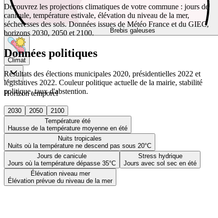
Découvrez les projections climatiques de votre commune : jours de
canicule, température estivale, élévation du niveau de la mer,
sécheresses des sols. Données issues de Météo France et du GIEC,
Brebis galeuses
horizons 2030, 2050 et 2100.
Données politiques
Climat
Résultats des élections municipales 2020, présidentielles 2022 et
législatives 2022. Couleur politique actuelle de la mairie, stabilité
politique, taux d'abstention.
Horizon temporel
2030
2050
2100
Température été
Hausse de la température moyenne en été
Nuits tropicales
Nuits où la température ne descend pas sous 20°C
Jours de canicule
Stress hydrique
Jours où la température dépasse 35°C
Jours avec sol sec en été
Élévation niveau mer
Élévation prévue du niveau de la mer