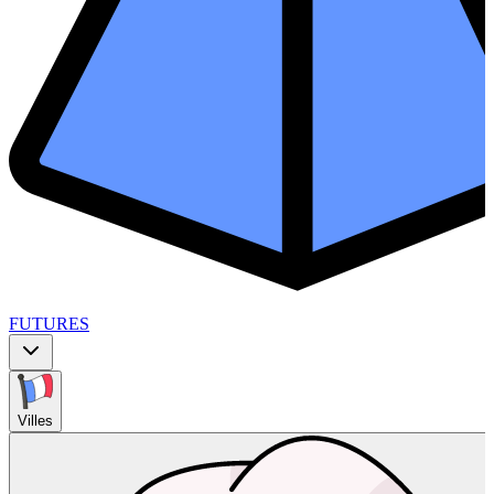
FUTURES
Villes