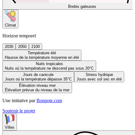
Brebis galeuses
Climat
Horizon temporel
2030
2050
2100
Température été
Hausse de la température moyenne en été
Nuits tropicales
Nuits où la température ne descend pas sous 20°C
Jours de canicule
Stress hydrique
Jours où la température dépasse 35°C
Jours avec sol sec en été
Élévation niveau mer
Élévation prévue du niveau de la mer
Une initiative par
Bonpote.com
Soutenir le projet
Villes