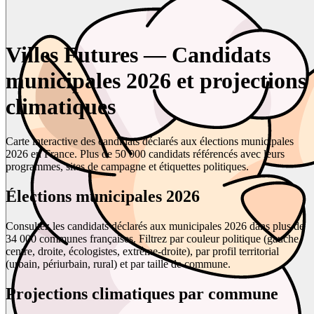
Villes Futures — Candidats
municipales 2026 et projections
climatiques
Carte interactive des candidats déclarés aux élections municipales
2026 en France. Plus de 50 000 candidats référencés avec leurs
programmes, sites de campagne et étiquettes politiques.
Élections municipales 2026
Consultez les candidats déclarés aux municipales 2026 dans plus de
34 000 communes françaises. Filtrez par couleur politique (gauche,
centre, droite, écologistes, extrême-droite), par profil territorial
(urbain, périurbain, rural) et par taille de commune.
Projections climatiques par commune