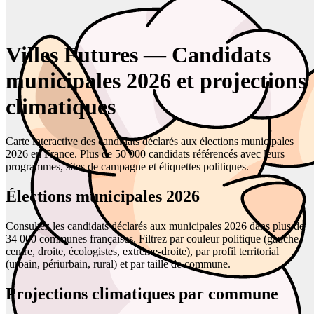
Villes Futures — Candidats
municipales 2026 et projections
climatiques
Carte interactive des candidats déclarés aux élections municipales
2026 en France. Plus de 50 000 candidats référencés avec leurs
programmes, sites de campagne et étiquettes politiques.
Élections municipales 2026
Consultez les candidats déclarés aux municipales 2026 dans plus de
34 000 communes françaises. Filtrez par couleur politique (gauche,
centre, droite, écologistes, extrême-droite), par profil territorial
(urbain, périurbain, rural) et par taille de commune.
Projections climatiques par commune