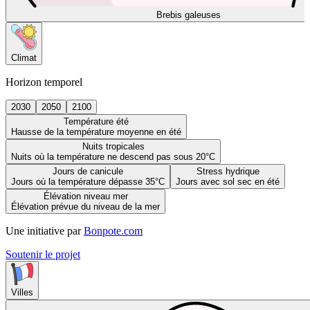
Brebis galeuses
Climat
Horizon temporel
2030
2050
2100
Température été
Hausse de la température moyenne en été
Nuits tropicales
Nuits où la température ne descend pas sous 20°C
Jours de canicule
Stress hydrique
Jours où la température dépasse 35°C
Jours avec sol sec en été
Élévation niveau mer
Élévation prévue du niveau de la mer
Une initiative par
Bonpote.com
Soutenir le projet
Villes