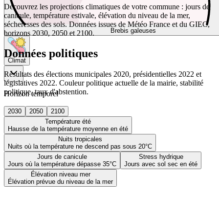
Découvrez les projections climatiques de votre commune : jours de
canicule, température estivale, élévation du niveau de la mer,
sécheresses des sols. Données issues de Météo France et du GIEC,
Brebis galeuses
horizons 2030, 2050 et 2100.
Données politiques
Climat
Résultats des élections municipales 2020, présidentielles 2022 et
législatives 2022. Couleur politique actuelle de la mairie, stabilité
politique, taux d'abstention.
Horizon temporel
2030
2050
2100
Température été
Hausse de la température moyenne en été
Nuits tropicales
Nuits où la température ne descend pas sous 20°C
Jours de canicule
Stress hydrique
Jours où la température dépasse 35°C
Jours avec sol sec en été
Élévation niveau mer
Élévation prévue du niveau de la mer