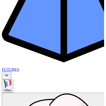
FUTURES
Villes