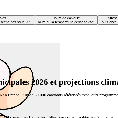
ales
Jours de canicule
Stress
descend pas sous 20°C
Jours où la température dépasse 35°C
Jours avec 
cipales 2026 et projections clim
26 en France. Plus de 50 000 candidats référencés avec leurs programmes,
00 communes françaises. Filtrez par couleur politique (gauche, centre, dr