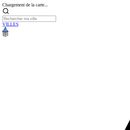
Chargement de la carte...
VILLES