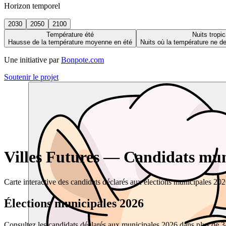
Horizon temporel
2030
2050
2100
Température été
Nuits tropic
Hausse de la température moyenne en été
Nuits où la température ne 
Une initiative par
Bonpote.com
Soutenir le projet
Villes Futures — Candidats muni
Carte interactive des candidats déclarés aux élections municipales 20
Élections municipales 2026
Consultez les candidats déclarés aux municipales 2026 dans plus de 34 0