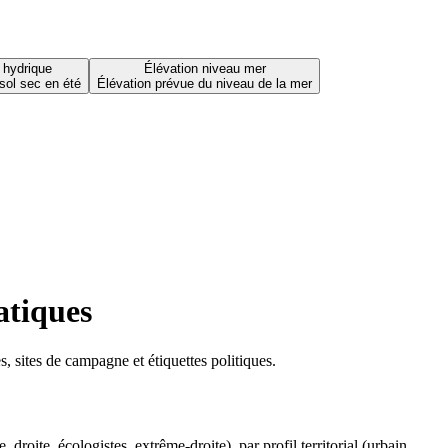
 hydrique
Élévation niveau mer
sol sec en été
Élévation prévue du niveau de la mer
atiques
 sites de campagne et étiquettes politiques.
oite, écologistes, extrême-droite), par profil territorial (urbain,