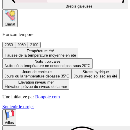
Brebis galeuses
Climat
Horizon temporel
2030
2050
2100
Température été
Hausse de la température moyenne en été
Nuits tropicales
Nuits où la température ne descend pas sous 20°C
Jours de canicule
Stress hydrique
Jours où la température dépasse 35°C
Jours avec sol sec en été
Élévation niveau mer
Élévation prévue du niveau de la mer
Une initiative par
Bonpote.com
Soutenir le projet
Villes