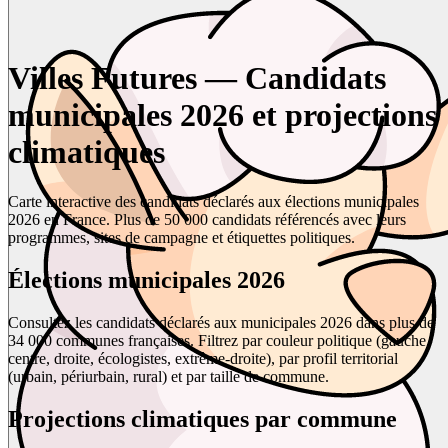
Villes Futures — Candidats
municipales 2026 et projections
climatiques
Carte interactive des candidats déclarés aux élections municipales
2026 en France. Plus de 50 000 candidats référencés avec leurs
programmes, sites de campagne et étiquettes politiques.
Élections municipales 2026
Consultez les candidats déclarés aux municipales 2026 dans plus de
34 000 communes françaises. Filtrez par couleur politique (gauche,
centre, droite, écologistes, extrême-droite), par profil territorial
(urbain, périurbain, rural) et par taille de commune.
Projections climatiques par commune