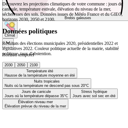
Découvrez les projections climatiques de votre commune : jours de
canicule, température estivale, élévation du niveau de la mer,
sécheresses des sols. Données issues de Météo France et du GIEC,
Brebis galeuses
horizons 2030, 2050 et 2100.
Données politiques
Climat
Résultats des élections municipales 2020, présidentielles 2022 et
législatives 2022. Couleur politique actuelle de la mairie, stabilité
politique, taux d'abstention.
Horizon temporel
2030
2050
2100
Température été
Hausse de la température moyenne en été
Nuits tropicales
Nuits où la température ne descend pas sous 20°C
Jours de canicule
Stress hydrique
Jours où la température dépasse 35°C
Jours avec sol sec en été
Élévation niveau mer
Élévation prévue du niveau de la mer