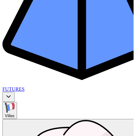
FUTURES
Villes