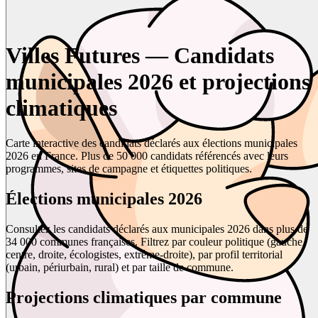
Villes Futures — Candidats
municipales 2026 et projections
climatiques
Carte interactive des candidats déclarés aux élections municipales
2026 en France. Plus de 50 000 candidats référencés avec leurs
programmes, sites de campagne et étiquettes politiques.
Élections municipales 2026
Consultez les candidats déclarés aux municipales 2026 dans plus de
34 000 communes françaises. Filtrez par couleur politique (gauche,
centre, droite, écologistes, extrême-droite), par profil territorial
(urbain, périurbain, rural) et par taille de commune.
Projections climatiques par commune