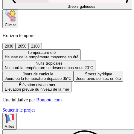
Brebis galeuses
Climat
Horizon temporel
2030
2050
2100
Température été
Hausse de la température moyenne en été
Nuits tropicales
Nuits où la température ne descend pas sous 20°C
Jours de canicule
Stress hydrique
Jours où la température dépasse 35°C
Jours avec sol sec en été
Élévation niveau mer
Élévation prévue du niveau de la mer
Une initiative par
Bonpote.com
Soutenir le projet
Villes