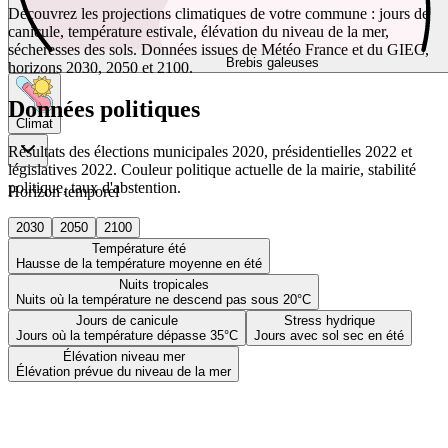
Découvrez les projections climatiques de votre commune : jours de
canicule, température estivale, élévation du niveau de la mer,
sécheresses des sols. Données issues de Météo France et du GIEC,
Brebis galeuses
horizons 2030, 2050 et 2100.
Données politiques
Climat
Résultats des élections municipales 2020, présidentielles 2022 et
législatives 2022. Couleur politique actuelle de la mairie, stabilité
politique, taux d'abstention.
Horizon temporel
2030
2050
2100
Température été
Hausse de la température moyenne en été
Nuits tropicales
Nuits où la température ne descend pas sous 20°C
Jours de canicule
Stress hydrique
Jours où la température dépasse 35°C
Jours avec sol sec en été
Élévation niveau mer
Élévation prévue du niveau de la mer