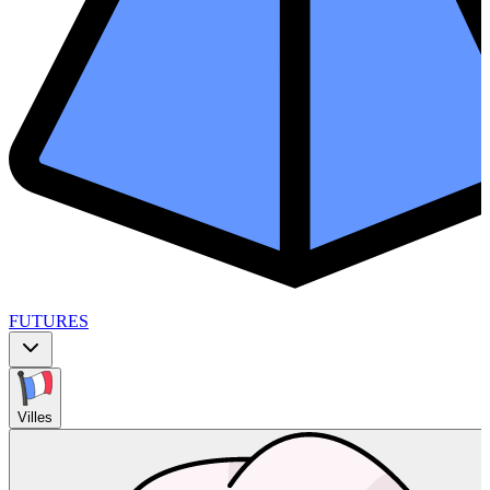
FUTURES
Villes