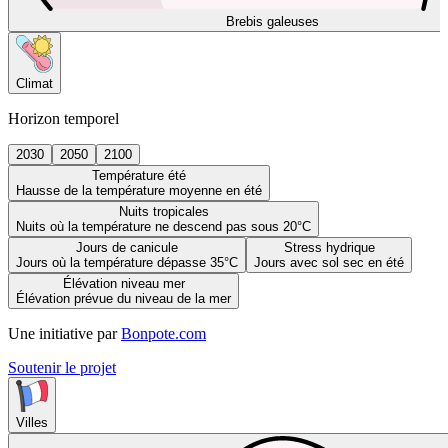
Brebis galeuses
Climat
Horizon temporel
2030
2050
2100
Température été
Hausse de la température moyenne en été
Nuits tropicales
Nuits où la température ne descend pas sous 20°C
Jours de canicule
Stress hydrique
Jours où la température dépasse 35°C
Jours avec sol sec en été
Élévation niveau mer
Élévation prévue du niveau de la mer
Une initiative par
Bonpote.com
Soutenir le projet
Villes