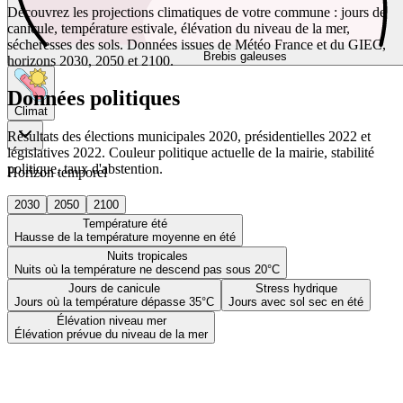
Découvrez les projections climatiques de votre commune : jours de
canicule, température estivale, élévation du niveau de la mer,
sécheresses des sols. Données issues de Météo France et du GIEC,
Brebis galeuses
horizons 2030, 2050 et 2100.
Données politiques
Climat
Résultats des élections municipales 2020, présidentielles 2022 et
législatives 2022. Couleur politique actuelle de la mairie, stabilité
politique, taux d'abstention.
Horizon temporel
2030
2050
2100
Température été
Hausse de la température moyenne en été
Nuits tropicales
Nuits où la température ne descend pas sous 20°C
Jours de canicule
Stress hydrique
Jours où la température dépasse 35°C
Jours avec sol sec en été
Élévation niveau mer
Élévation prévue du niveau de la mer