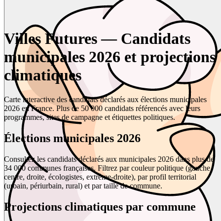
Villes Futures — Candidats
municipales 2026 et projections
climatiques
Carte interactive des candidats déclarés aux élections municipales
2026 en France. Plus de 50 000 candidats référencés avec leurs
programmes, sites de campagne et étiquettes politiques.
Élections municipales 2026
Consultez les candidats déclarés aux municipales 2026 dans plus de
34 000 communes françaises. Filtrez par couleur politique (gauche,
centre, droite, écologistes, extrême-droite), par profil territorial
(urbain, périurbain, rural) et par taille de commune.
Projections climatiques par commune