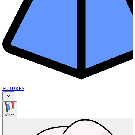
FUTURES
Villes