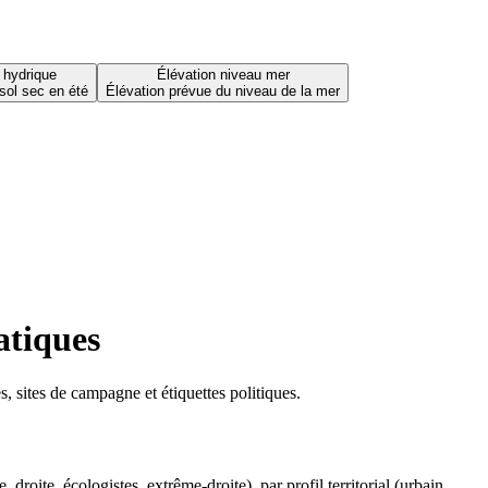
 hydrique
Élévation niveau mer
sol sec en été
Élévation prévue du niveau de la mer
atiques
 sites de campagne et étiquettes politiques.
oite, écologistes, extrême-droite), par profil territorial (urbain,