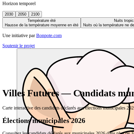
Horizon temporel
2030
2050
2100
Température été
Nuits tropic
Hausse de la température moyenne en été
Nuits où la température ne 
Une initiative par
Bonpote.com
Soutenir le projet
Villes Futures — Candidats muni
Carte interactive des candidats déclarés aux élections municipales 20
Élections municipales 2026
Consultez les candidats déclarés aux municipales 2026 dans plus de 34 0