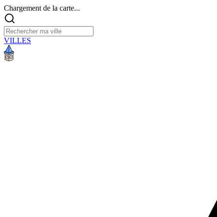
Chargement de la carte...
VILLES