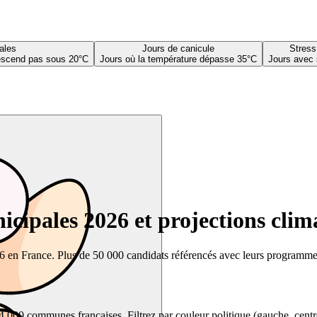
ales
Jours de canicule
Stress
descend pas sous 20°C
Jours où la température dépasse 35°C
Jours avec 
cipales 2026 et projections clim
26 en France. Plus de 50 000 candidats référencés avec leurs programmes,
00 communes françaises. Filtrez par couleur politique (gauche, centre, dr