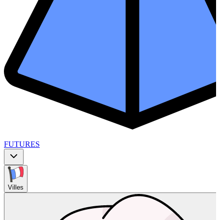
FUTURES
Villes