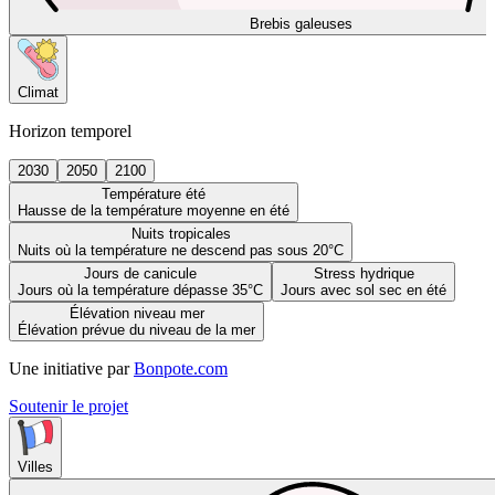
Brebis galeuses
Climat
Horizon temporel
2030
2050
2100
Température été
Hausse de la température moyenne en été
Nuits tropicales
Nuits où la température ne descend pas sous 20°C
Jours de canicule
Stress hydrique
Jours où la température dépasse 35°C
Jours avec sol sec en été
Élévation niveau mer
Élévation prévue du niveau de la mer
Une initiative par
Bonpote.com
Soutenir le projet
Villes