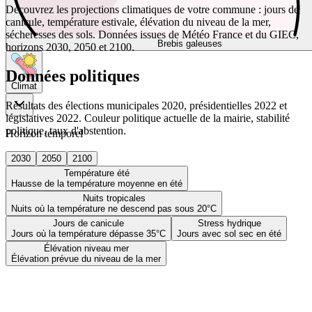
Découvrez les projections climatiques de votre commune : jours de
canicule, température estivale, élévation du niveau de la mer,
sécheresses des sols. Données issues de Météo France et du GIEC,
Brebis galeuses
horizons 2030, 2050 et 2100.
Données politiques
Climat
Résultats des élections municipales 2020, présidentielles 2022 et
législatives 2022. Couleur politique actuelle de la mairie, stabilité
politique, taux d'abstention.
Horizon temporel
2030
2050
2100
Température été
Hausse de la température moyenne en été
Nuits tropicales
Nuits où la température ne descend pas sous 20°C
Jours de canicule
Stress hydrique
Jours où la température dépasse 35°C
Jours avec sol sec en été
Élévation niveau mer
Élévation prévue du niveau de la mer