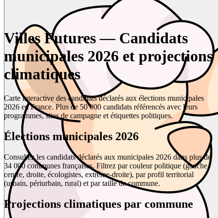
Villes Futures — Candidats
municipales 2026 et projections
climatiques
Carte interactive des candidats déclarés aux élections municipales
2026 en France. Plus de 50 000 candidats référencés avec leurs
programmes, sites de campagne et étiquettes politiques.
Élections municipales 2026
Consultez les candidats déclarés aux municipales 2026 dans plus de
34 000 communes françaises. Filtrez par couleur politique (gauche,
centre, droite, écologistes, extrême-droite), par profil territorial
(urbain, périurbain, rural) et par taille de commune.
Projections climatiques par commune