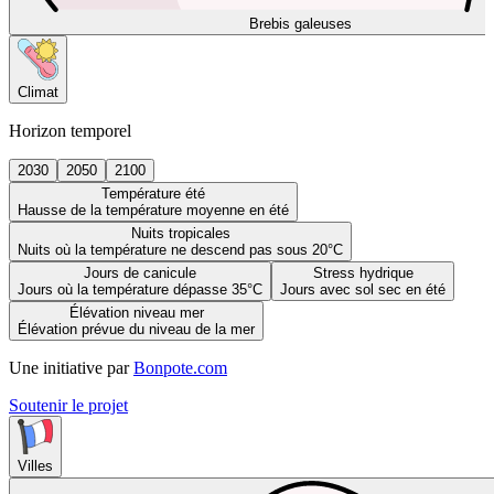
Brebis galeuses
Climat
Horizon temporel
2030
2050
2100
Température été
Hausse de la température moyenne en été
Nuits tropicales
Nuits où la température ne descend pas sous 20°C
Jours de canicule
Stress hydrique
Jours où la température dépasse 35°C
Jours avec sol sec en été
Élévation niveau mer
Élévation prévue du niveau de la mer
Une initiative par
Bonpote.com
Soutenir le projet
Villes