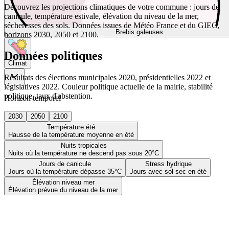
Découvrez les projections climatiques de votre commune : jours de
canicule, température estivale, élévation du niveau de la mer,
sécheresses des sols. Données issues de Météo France et du GIEC,
Brebis galeuses
horizons 2030, 2050 et 2100.
Données politiques
Climat
Résultats des élections municipales 2020, présidentielles 2022 et
législatives 2022. Couleur politique actuelle de la mairie, stabilité
politique, taux d'abstention.
Horizon temporel
2030
2050
2100
Température été
Hausse de la température moyenne en été
Nuits tropicales
Nuits où la température ne descend pas sous 20°C
Jours de canicule
Stress hydrique
Jours où la température dépasse 35°C
Jours avec sol sec en été
Élévation niveau mer
Élévation prévue du niveau de la mer