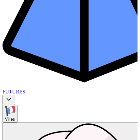
FUTURES
Villes