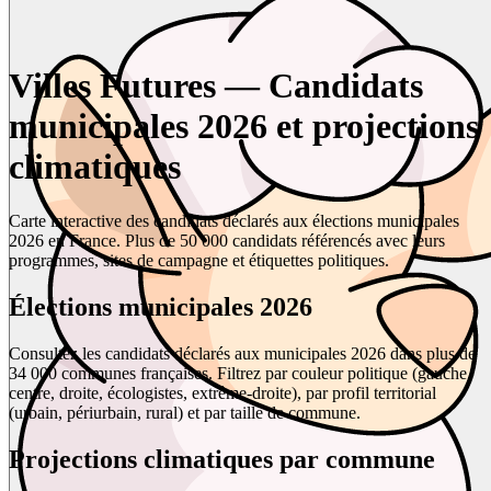
Villes Futures — Candidats
municipales 2026 et projections
climatiques
Carte interactive des candidats déclarés aux élections municipales
2026 en France. Plus de 50 000 candidats référencés avec leurs
programmes, sites de campagne et étiquettes politiques.
Élections municipales 2026
Consultez les candidats déclarés aux municipales 2026 dans plus de
34 000 communes françaises. Filtrez par couleur politique (gauche,
centre, droite, écologistes, extrême-droite), par profil territorial
(urbain, périurbain, rural) et par taille de commune.
Projections climatiques par commune