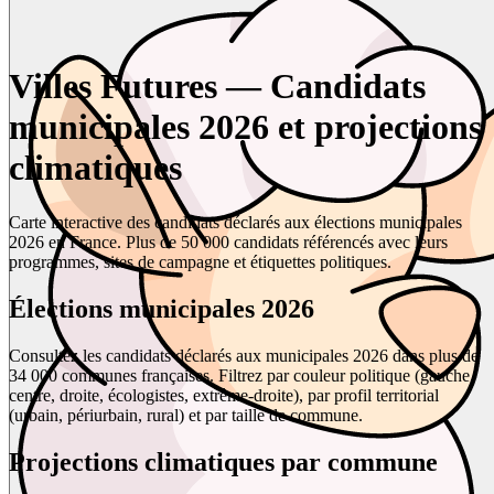
Villes Futures — Candidats
municipales 2026 et projections
climatiques
Carte interactive des candidats déclarés aux élections municipales
2026 en France. Plus de 50 000 candidats référencés avec leurs
programmes, sites de campagne et étiquettes politiques.
Élections municipales 2026
Consultez les candidats déclarés aux municipales 2026 dans plus de
34 000 communes françaises. Filtrez par couleur politique (gauche,
centre, droite, écologistes, extrême-droite), par profil territorial
(urbain, périurbain, rural) et par taille de commune.
Projections climatiques par commune