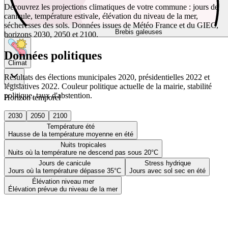
Découvrez les projections climatiques de votre commune : jours de
canicule, température estivale, élévation du niveau de la mer,
sécheresses des sols. Données issues de Météo France et du GIEC,
Brebis galeuses
horizons 2030, 2050 et 2100.
Données politiques
Climat
Résultats des élections municipales 2020, présidentielles 2022 et
législatives 2022. Couleur politique actuelle de la mairie, stabilité
politique, taux d'abstention.
Horizon temporel
2030
2050
2100
Température été
Hausse de la température moyenne en été
Nuits tropicales
Nuits où la température ne descend pas sous 20°C
Jours de canicule
Stress hydrique
Jours où la température dépasse 35°C
Jours avec sol sec en été
Élévation niveau mer
Élévation prévue du niveau de la mer