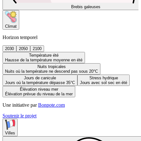
Brebis galeuses
Climat
Horizon temporel
2030
2050
2100
Température été
Hausse de la température moyenne en été
Nuits tropicales
Nuits où la température ne descend pas sous 20°C
Jours de canicule
Stress hydrique
Jours où la température dépasse 35°C
Jours avec sol sec en été
Élévation niveau mer
Élévation prévue du niveau de la mer
Une initiative par
Bonpote.com
Soutenir le projet
Villes