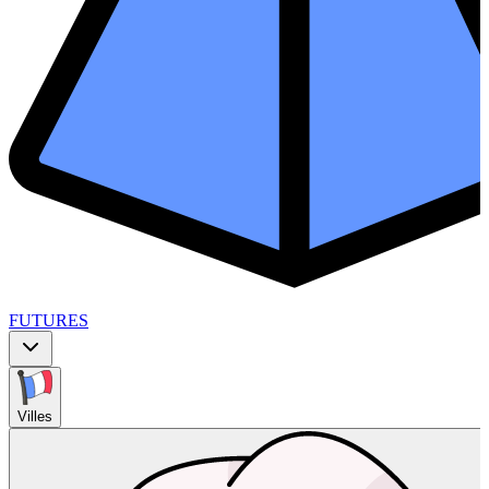
FUTURES
Villes