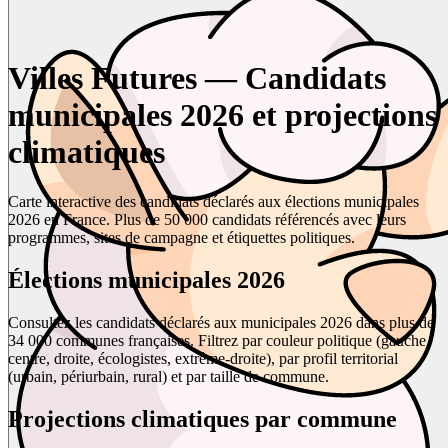
Villes Futures — Candidats
municipales 2026 et projections
climatiques
Carte interactive des candidats déclarés aux élections municipales
2026 en France. Plus de 50 000 candidats référencés avec leurs
programmes, sites de campagne et étiquettes politiques.
Élections municipales 2026
Consultez les candidats déclarés aux municipales 2026 dans plus de
34 000 communes françaises. Filtrez par couleur politique (gauche,
centre, droite, écologistes, extrême-droite), par profil territorial
(urbain, périurbain, rural) et par taille de commune.
Projections climatiques par commune