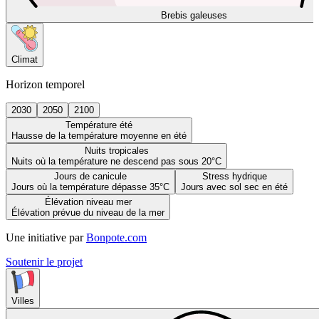
Brebis galeuses
Climat
Horizon temporel
2030
2050
2100
Température été
Hausse de la température moyenne en été
Nuits tropicales
Nuits où la température ne descend pas sous 20°C
Jours de canicule
Stress hydrique
Jours où la température dépasse 35°C
Jours avec sol sec en été
Élévation niveau mer
Élévation prévue du niveau de la mer
Une initiative par
Bonpote.com
Soutenir le projet
Villes