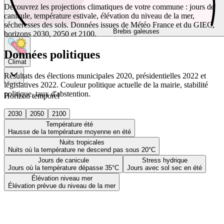
Découvrez les projections climatiques de votre commune : jours de
canicule, température estivale, élévation du niveau de la mer,
sécheresses des sols. Données issues de Météo France et du GIEC,
Brebis galeuses
horizons 2030, 2050 et 2100.
Données politiques
Climat
Résultats des élections municipales 2020, présidentielles 2022 et
législatives 2022. Couleur politique actuelle de la mairie, stabilité
politique, taux d'abstention.
Horizon temporel
2030
2050
2100
Température été
Hausse de la température moyenne en été
Nuits tropicales
Nuits où la température ne descend pas sous 20°C
Jours de canicule
Stress hydrique
Jours où la température dépasse 35°C
Jours avec sol sec en été
Élévation niveau mer
Élévation prévue du niveau de la mer