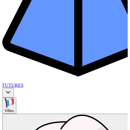
FUTURES
Villes