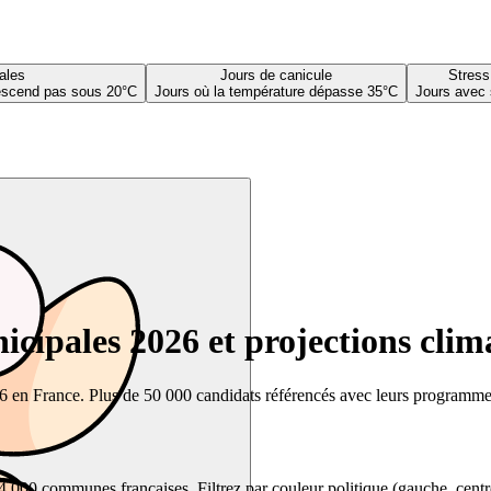
ales
Jours de canicule
Stress
descend pas sous 20°C
Jours où la température dépasse 35°C
Jours avec 
cipales 2026 et projections clim
26 en France. Plus de 50 000 candidats référencés avec leurs programmes,
00 communes françaises. Filtrez par couleur politique (gauche, centre, dr