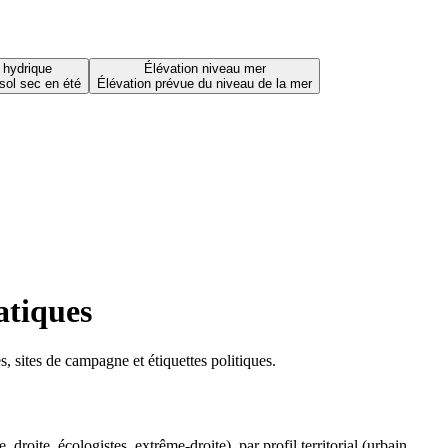
 hydrique
Élévation niveau mer
sol sec en été
Élévation prévue du niveau de la mer
atiques
 sites de campagne et étiquettes politiques.
oite, écologistes, extrême-droite), par profil territorial (urbain,