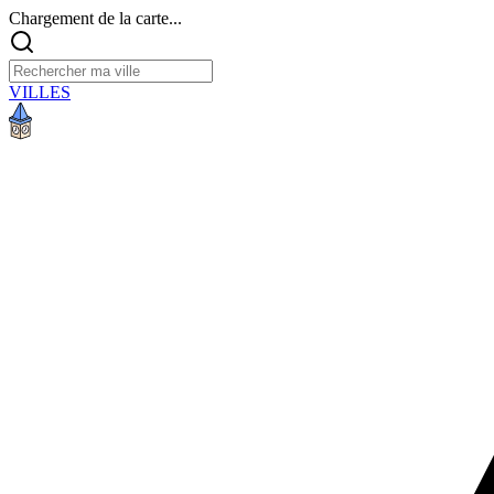
Chargement de la carte...
VILLES