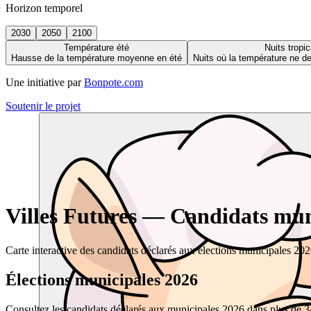
Horizon temporel
2030
2050
2100
Température été
Nuits tropic
Hausse de la température moyenne en été
Nuits où la température ne 
Une initiative par
Bonpote.com
Soutenir le projet
Villes Futures — Candidats muni
Carte interactive des candidats déclarés aux élections municipales 20
Élections municipales 2026
Consultez les candidats déclarés aux municipales 2026 dans plus de 34 0