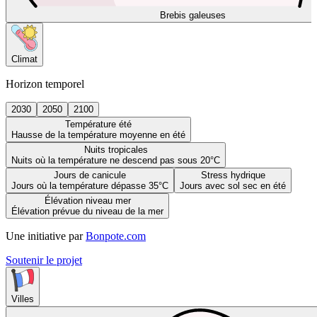
Brebis galeuses
Climat
Horizon temporel
2030
2050
2100
Température été
Hausse de la température moyenne en été
Nuits tropicales
Nuits où la température ne descend pas sous 20°C
Jours de canicule
Stress hydrique
Jours où la température dépasse 35°C
Jours avec sol sec en été
Élévation niveau mer
Élévation prévue du niveau de la mer
Une initiative par
Bonpote.com
Soutenir le projet
Villes