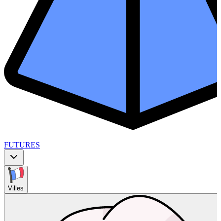
FUTURES
Villes