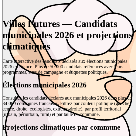
Villes Futures — Candidats
municipales 2026 et projections
climatiques
Carte interactive des candidats déclarés aux élections municipales
2026 en France. Plus de 50 000 candidats référencés avec leurs
programmes, sites de campagne et étiquettes politiques.
Élections municipales 2026
Consultez les candidats déclarés aux municipales 2026 dans plus de
34 000 communes françaises. Filtrez par couleur politique (gauche,
centre, droite, écologistes, extrême-droite), par profil territorial
(urbain, périurbain, rural) et par taille de commune.
Projections climatiques par commune