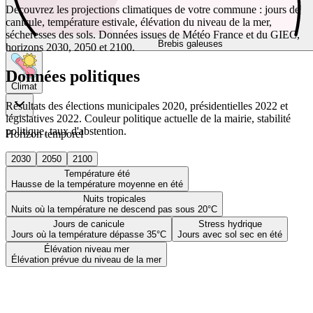
Découvrez les projections climatiques de votre commune : jours de
canicule, température estivale, élévation du niveau de la mer,
sécheresses des sols. Données issues de Météo France et du GIEC,
Brebis galeuses
horizons 2030, 2050 et 2100.
Données politiques
Climat
Résultats des élections municipales 2020, présidentielles 2022 et
législatives 2022. Couleur politique actuelle de la mairie, stabilité
politique, taux d'abstention.
Horizon temporel
2030
2050
2100
Température été
Hausse de la température moyenne en été
Nuits tropicales
Nuits où la température ne descend pas sous 20°C
Jours de canicule
Stress hydrique
Jours où la température dépasse 35°C
Jours avec sol sec en été
Élévation niveau mer
Élévation prévue du niveau de la mer