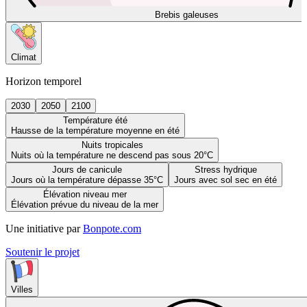
Brebis galeuses
Climat
Horizon temporel
2030
2050
2100
Température été
Hausse de la température moyenne en été
Nuits tropicales
Nuits où la température ne descend pas sous 20°C
Jours de canicule
Stress hydrique
Jours où la température dépasse 35°C
Jours avec sol sec en été
Élévation niveau mer
Élévation prévue du niveau de la mer
Une initiative par
Bonpote.com
Soutenir le projet
Villes