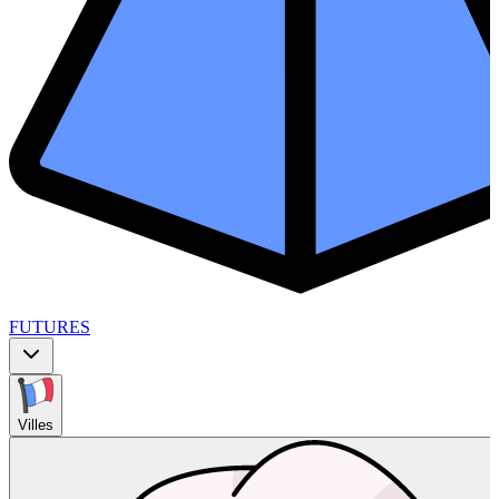
FUTURES
Villes