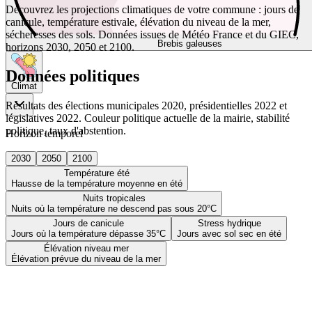
Découvrez les projections climatiques de votre commune : jours de
canicule, température estivale, élévation du niveau de la mer,
sécheresses des sols. Données issues de Météo France et du GIEC,
Brebis galeuses
horizons 2030, 2050 et 2100.
Données politiques
Climat
Résultats des élections municipales 2020, présidentielles 2022 et
législatives 2022. Couleur politique actuelle de la mairie, stabilité
politique, taux d'abstention.
Horizon temporel
2030
2050
2100
Température été
Hausse de la température moyenne en été
Nuits tropicales
Nuits où la température ne descend pas sous 20°C
Jours de canicule
Stress hydrique
Jours où la température dépasse 35°C
Jours avec sol sec en été
Élévation niveau mer
Élévation prévue du niveau de la mer