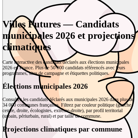
Villes Futures — Candidats
municipales 2026 et projections
climatiques
Carte interactive des candidats déclarés aux élections municipales
2026 en France. Plus de 50 000 candidats référencés avec leurs
programmes, sites de campagne et étiquettes politiques.
Élections municipales 2026
Consultez les candidats déclarés aux municipales 2026 dans plus de
34 000 communes françaises. Filtrez par couleur politique (gauche,
centre, droite, écologistes, extrême-droite), par profil territorial
(urbain, périurbain, rural) et par taille de commune.
Projections climatiques par commune