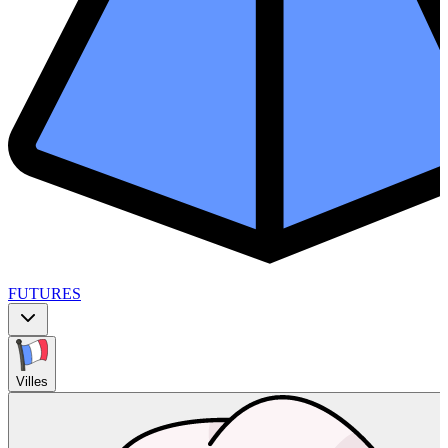
FUTURES
Villes