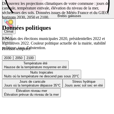
Découvrez les projections climatiques de votre commune : jours de
canicule, température estivale, élévation du niveau de la mer,
sécheresses des sols. Données issues de Météo France et du GIEC,
Brebis galeuses
horizons 2030, 2050 et 2100.
Données politiques
Climat
Résultats des élections municipales 2020, présidentielles 2022 et
législatives 2022. Couleur politique actuelle de la mairie, stabilité
politique, taux d'abstention.
Horizon temporel
2030
2050
2100
Température été
Hausse de la température moyenne en été
Nuits tropicales
Nuits où la température ne descend pas sous 20°C
Jours de canicule
Stress hydrique
Jours où la température dépasse 35°C
Jours avec sol sec en été
Élévation niveau mer
Élévation prévue du niveau de la mer