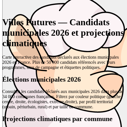
Villes Futures — Candidats
municipales 2026 et projections
climatiques
Carte interactive des candidats déclarés aux élections municipales
2026 en France. Plus de 50 000 candidats référencés avec leurs
programmes, sites de campagne et étiquettes politiques.
Élections municipales 2026
Consultez les candidats déclarés aux municipales 2026 dans plus de
34 000 communes françaises. Filtrez par couleur politique (gauche,
centre, droite, écologistes, extrême-droite), par profil territorial
(urbain, périurbain, rural) et par taille de commune.
Projections climatiques par commune