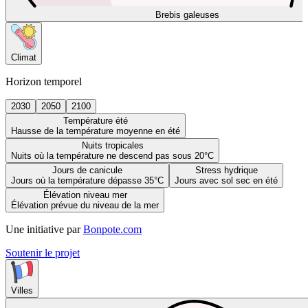
Brebis galeuses
Climat
Horizon temporel
2030
2050
2100
Température été
Hausse de la température moyenne en été
Nuits tropicales
Nuits où la température ne descend pas sous 20°C
Jours de canicule
Stress hydrique
Jours où la température dépasse 35°C
Jours avec sol sec en été
Élévation niveau mer
Élévation prévue du niveau de la mer
Une initiative par
Bonpote.com
Soutenir le projet
Villes