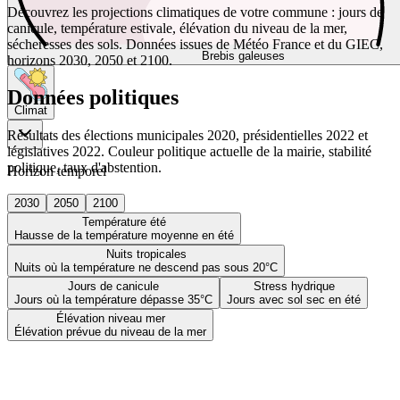
Découvrez les projections climatiques de votre commune : jours de
canicule, température estivale, élévation du niveau de la mer,
sécheresses des sols. Données issues de Météo France et du GIEC,
Brebis galeuses
horizons 2030, 2050 et 2100.
Données politiques
Climat
Résultats des élections municipales 2020, présidentielles 2022 et
législatives 2022. Couleur politique actuelle de la mairie, stabilité
politique, taux d'abstention.
Horizon temporel
2030
2050
2100
Température été
Hausse de la température moyenne en été
Nuits tropicales
Nuits où la température ne descend pas sous 20°C
Jours de canicule
Stress hydrique
Jours où la température dépasse 35°C
Jours avec sol sec en été
Élévation niveau mer
Élévation prévue du niveau de la mer