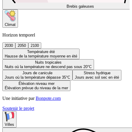
Brebis galeuses
Climat
Horizon temporel
2030
2050
2100
Température été
Hausse de la température moyenne en été
Nuits tropicales
Nuits où la température ne descend pas sous 20°C
Jours de canicule
Stress hydrique
Jours où la température dépasse 35°C
Jours avec sol sec en été
Élévation niveau mer
Élévation prévue du niveau de la mer
Une initiative par
Bonpote.com
Soutenir le projet
Villes