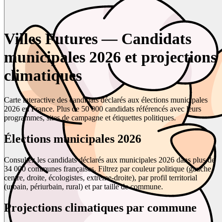
Villes Futures — Candidats
municipales 2026 et projections
climatiques
Carte interactive des candidats déclarés aux élections municipales
2026 en France. Plus de 50 000 candidats référencés avec leurs
programmes, sites de campagne et étiquettes politiques.
Élections municipales 2026
Consultez les candidats déclarés aux municipales 2026 dans plus de
34 000 communes françaises. Filtrez par couleur politique (gauche,
centre, droite, écologistes, extrême-droite), par profil territorial
(urbain, périurbain, rural) et par taille de commune.
Projections climatiques par commune