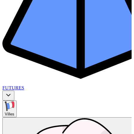
FUTURES
Villes