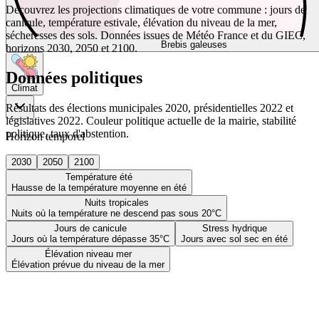
Découvrez les projections climatiques de votre commune : jours de
canicule, température estivale, élévation du niveau de la mer,
sécheresses des sols. Données issues de Météo France et du GIEC,
Brebis galeuses
horizons 2030, 2050 et 2100.
Données politiques
Climat
Résultats des élections municipales 2020, présidentielles 2022 et
législatives 2022. Couleur politique actuelle de la mairie, stabilité
politique, taux d'abstention.
Horizon temporel
2030
2050
2100
Température été
Hausse de la température moyenne en été
Nuits tropicales
Nuits où la température ne descend pas sous 20°C
Jours de canicule
Stress hydrique
Jours où la température dépasse 35°C
Jours avec sol sec en été
Élévation niveau mer
Élévation prévue du niveau de la mer