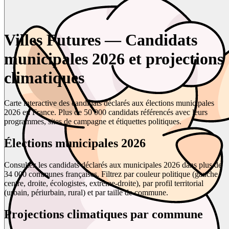
Villes Futures — Candidats
municipales 2026 et projections
climatiques
Carte interactive des candidats déclarés aux élections municipales
2026 en France. Plus de 50 000 candidats référencés avec leurs
programmes, sites de campagne et étiquettes politiques.
Élections municipales 2026
Consultez les candidats déclarés aux municipales 2026 dans plus de
34 000 communes françaises. Filtrez par couleur politique (gauche,
centre, droite, écologistes, extrême-droite), par profil territorial
(urbain, périurbain, rural) et par taille de commune.
Projections climatiques par commune