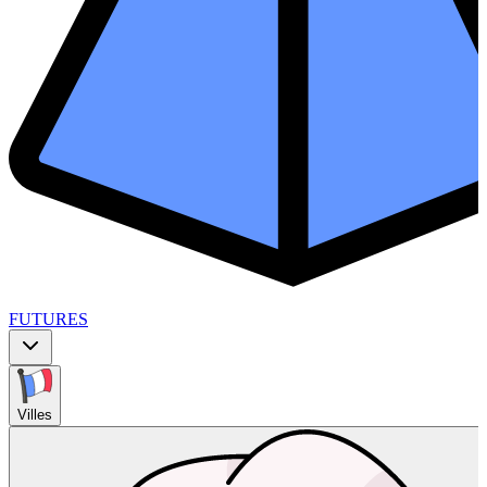
FUTURES
Villes