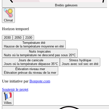
Brebis galeuses
Climat
Horizon temporel
2030
2050
2100
Température été
Hausse de la température moyenne en été
Nuits tropicales
Nuits où la température ne descend pas sous 20°C
Jours de canicule
Stress hydrique
Jours où la température dépasse 35°C
Jours avec sol sec en été
Élévation niveau mer
Élévation prévue du niveau de la mer
Une initiative par
Bonpote.com
Soutenir le projet
Villes