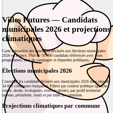
Villes Futures — Candidats
municipales 2026 et projections
climatiques
Carte interactive des candidats déclarés aux élections municipales
2026 en France. Plus de 50 000 candidats référencés avec leurs
programmes, sites de campagne et étiquettes politiques.
Élections municipales 2026
Consultez les candidats déclarés aux municipales 2026 dans plus de
34 000 communes françaises. Filtrez par couleur politique (gauche,
centre, droite, écologistes, extrême-droite), par profil territorial
(urbain, périurbain, rural) et par taille de commune.
Projections climatiques par commune