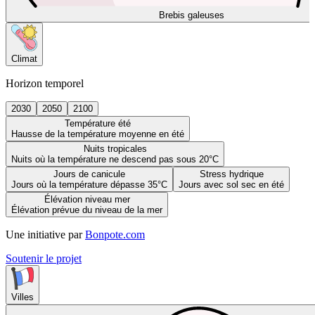
Brebis galeuses
Climat
Horizon temporel
2030
2050
2100
Température été
Hausse de la température moyenne en été
Nuits tropicales
Nuits où la température ne descend pas sous 20°C
Jours de canicule
Stress hydrique
Jours où la température dépasse 35°C
Jours avec sol sec en été
Élévation niveau mer
Élévation prévue du niveau de la mer
Une initiative par
Bonpote.com
Soutenir le projet
Villes