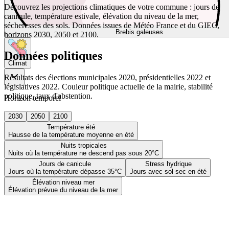
Découvrez les projections climatiques de votre commune : jours de
canicule, température estivale, élévation du niveau de la mer,
sécheresses des sols. Données issues de Météo France et du GIEC,
Brebis galeuses
horizons 2030, 2050 et 2100.
Données politiques
Climat
Résultats des élections municipales 2020, présidentielles 2022 et
législatives 2022. Couleur politique actuelle de la mairie, stabilité
politique, taux d'abstention.
Horizon temporel
2030
2050
2100
Température été
Hausse de la température moyenne en été
Nuits tropicales
Nuits où la température ne descend pas sous 20°C
Jours de canicule
Stress hydrique
Jours où la température dépasse 35°C
Jours avec sol sec en été
Élévation niveau mer
Élévation prévue du niveau de la mer