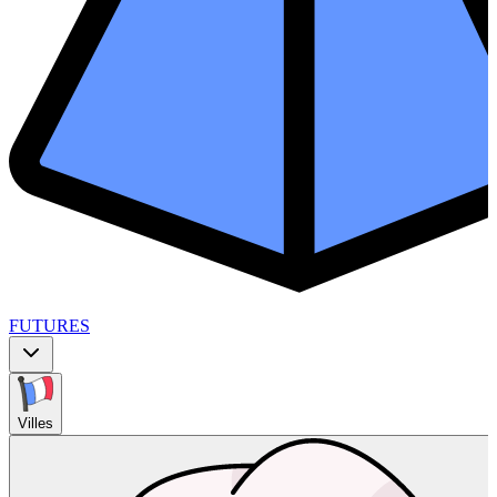
FUTURES
Villes