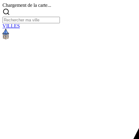
Chargement de la carte...
VILLES