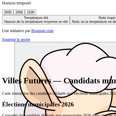
Horizon temporel
2030
2050
2100
Température été
Nuits tropic
Hausse de la température moyenne en été
Nuits où la température ne 
Une initiative par
Bonpote.com
Soutenir le projet
Villes Futures — Candidats muni
Carte interactive des candidats déclarés aux élections municipales 20
Élections municipales 2026
Consultez les candidats déclarés aux municipales 2026 dans plus de 34 0