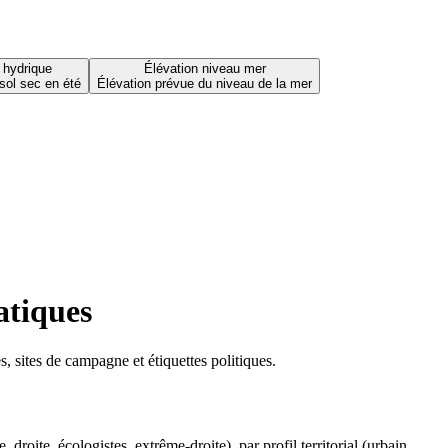
 hydrique
Élévation niveau mer
sol sec en été
Élévation prévue du niveau de la mer
atiques
 sites de campagne et étiquettes politiques.
oite, écologistes, extrême-droite), par profil territorial (urbain,