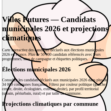
Villes Futures — Candidats
municipales 2026 et projections
climatiques
Carte interactive des candidats déclarés aux élections municipales
2026 en France. Plus de 50 000 candidats référencés avec leurs
programmes, sites de campagne et étiquettes politiques.
Élections municipales 2026
Consultez les candidats déclarés aux municipales 2026 dans plus de
34 000 communes françaises. Filtrez par couleur politique (gauche,
centre, droite, écologistes, extrême-droite), par profil territorial
(urbain, périurbain, rural) et par taille de commune.
Projections climatiques par commune