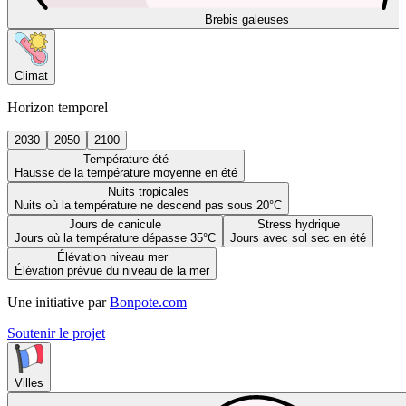
Brebis galeuses
Climat
Horizon temporel
2030
2050
2100
Température été
Hausse de la température moyenne en été
Nuits tropicales
Nuits où la température ne descend pas sous 20°C
Jours de canicule
Stress hydrique
Jours où la température dépasse 35°C
Jours avec sol sec en été
Élévation niveau mer
Élévation prévue du niveau de la mer
Une initiative par
Bonpote.com
Soutenir le projet
Villes