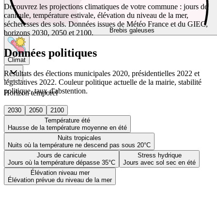
Découvrez les projections climatiques de votre commune : jours de
canicule, température estivale, élévation du niveau de la mer,
sécheresses des sols. Données issues de Météo France et du GIEC,
Brebis galeuses
horizons 2030, 2050 et 2100.
Données politiques
Climat
Résultats des élections municipales 2020, présidentielles 2022 et
législatives 2022. Couleur politique actuelle de la mairie, stabilité
politique, taux d'abstention.
Horizon temporel
2030
2050
2100
Température été
Hausse de la température moyenne en été
Nuits tropicales
Nuits où la température ne descend pas sous 20°C
Jours de canicule
Stress hydrique
Jours où la température dépasse 35°C
Jours avec sol sec en été
Élévation niveau mer
Élévation prévue du niveau de la mer