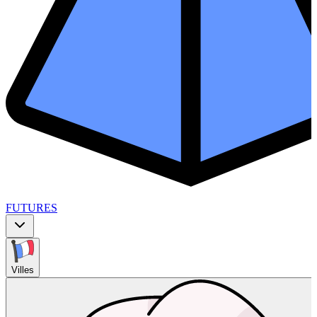
FUTURES
Villes