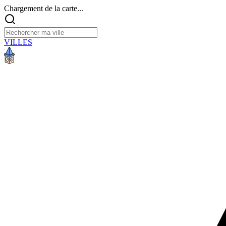
Chargement de la carte...
VILLES