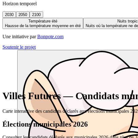
Horizon temporel
2030
2050
2100
Température été
Nuits tropic
Hausse de la température moyenne en été
Nuits où la température ne 
Une initiative par
Bonpote.com
Soutenir le projet
Villes Futures — Candidats muni
Carte interactive des candidats déclarés aux élections municipales 20
Élections municipales 2026
Consultez les candidats déclarés aux municipales 2026 dans plus de 34 0