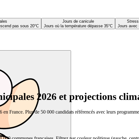
ales
Jours de canicule
Stress
descend pas sous 20°C
Jours où la température dépasse 35°C
Jours avec 
cipales 2026 et projections clim
26 en France. Plus de 50 000 candidats référencés avec leurs programmes,
00 communes françaises. Filtrez par couleur politique (gauche, centre, dr