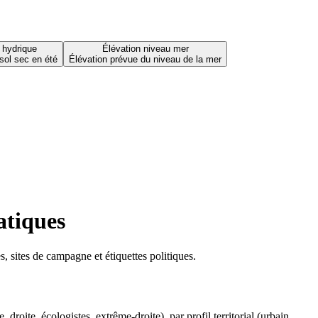
 hydrique
Élévation niveau mer
sol sec en été
Élévation prévue du niveau de la mer
atiques
 sites de campagne et étiquettes politiques.
oite, écologistes, extrême-droite), par profil territorial (urbain,