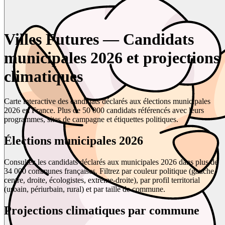
Villes Futures — Candidats
municipales 2026 et projections
climatiques
Carte interactive des candidats déclarés aux élections municipales
2026 en France. Plus de 50 000 candidats référencés avec leurs
programmes, sites de campagne et étiquettes politiques.
Élections municipales 2026
Consultez les candidats déclarés aux municipales 2026 dans plus de
34 000 communes françaises. Filtrez par couleur politique (gauche,
centre, droite, écologistes, extrême-droite), par profil territorial
(urbain, périurbain, rural) et par taille de commune.
Projections climatiques par commune