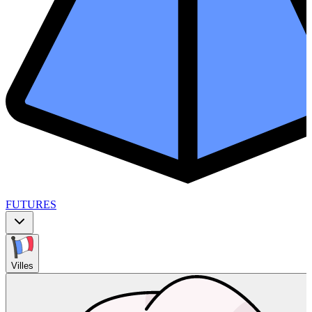
FUTURES
Villes