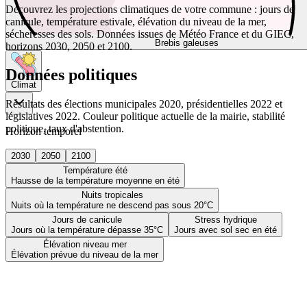
Découvrez les projections climatiques de votre commune : jours de
canicule, température estivale, élévation du niveau de la mer,
sécheresses des sols. Données issues de Météo France et du GIEC,
Brebis galeuses
horizons 2030, 2050 et 2100.
Données politiques
Climat
Résultats des élections municipales 2020, présidentielles 2022 et
législatives 2022. Couleur politique actuelle de la mairie, stabilité
politique, taux d'abstention.
Horizon temporel
2030
2050
2100
Température été
Hausse de la température moyenne en été
Nuits tropicales
Nuits où la température ne descend pas sous 20°C
Jours de canicule
Stress hydrique
Jours où la température dépasse 35°C
Jours avec sol sec en été
Élévation niveau mer
Élévation prévue du niveau de la mer