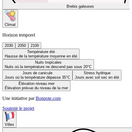
Brebis galeuses
Climat
Horizon temporel
2030
2050
2100
Température été
Hausse de la température moyenne en été
Nuits tropicales
Nuits où la température ne descend pas sous 20°C
Jours de canicule
Stress hydrique
Jours où la température dépasse 35°C
Jours avec sol sec en été
Élévation niveau mer
Élévation prévue du niveau de la mer
Une initiative par
Bonpote.com
Soutenir le projet
Villes