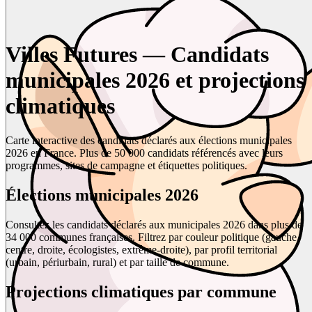
Villes Futures — Candidats
municipales 2026 et projections
climatiques
Carte interactive des candidats déclarés aux élections municipales
2026 en France. Plus de 50 000 candidats référencés avec leurs
programmes, sites de campagne et étiquettes politiques.
Élections municipales 2026
Consultez les candidats déclarés aux municipales 2026 dans plus de
34 000 communes françaises. Filtrez par couleur politique (gauche,
centre, droite, écologistes, extrême-droite), par profil territorial
(urbain, périurbain, rural) et par taille de commune.
Projections climatiques par commune