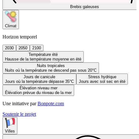
Brebis galeuses
Climat
Horizon temporel
2030
2050
2100
Température été
Hausse de la température moyenne en été
Nuits tropicales
Nuits où la température ne descend pas sous 20°C
Jours de canicule
Stress hydrique
Jours où la température dépasse 35°C
Jours avec sol sec en été
Élévation niveau mer
Élévation prévue du niveau de la mer
Une initiative par
Bonpote.com
Soutenir le projet
Villes