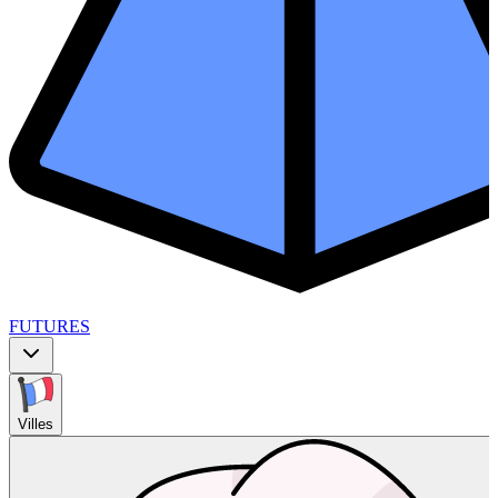
FUTURES
Villes