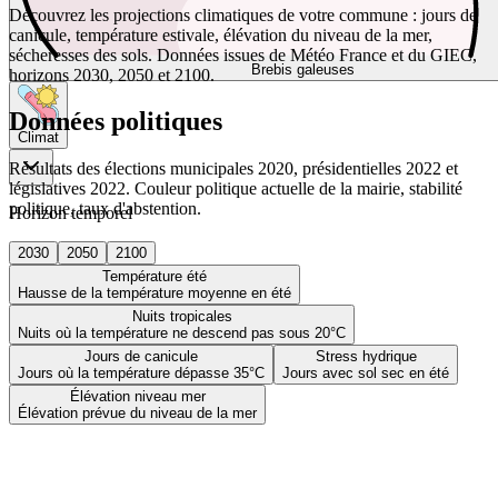
Découvrez les projections climatiques de votre commune : jours de
canicule, température estivale, élévation du niveau de la mer,
sécheresses des sols. Données issues de Météo France et du GIEC,
Brebis galeuses
horizons 2030, 2050 et 2100.
Données politiques
Climat
Résultats des élections municipales 2020, présidentielles 2022 et
législatives 2022. Couleur politique actuelle de la mairie, stabilité
politique, taux d'abstention.
Horizon temporel
2030
2050
2100
Température été
Hausse de la température moyenne en été
Nuits tropicales
Nuits où la température ne descend pas sous 20°C
Jours de canicule
Stress hydrique
Jours où la température dépasse 35°C
Jours avec sol sec en été
Élévation niveau mer
Élévation prévue du niveau de la mer